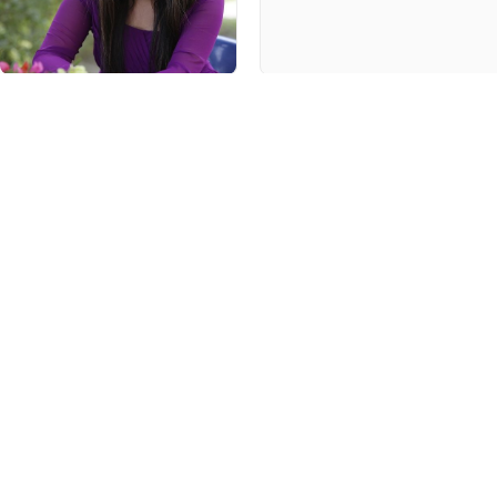
أ
راديو الناس – بث مباشر توقعات الابراج لشهر مارس 2025 / آذار / شهر 3 لعام 2025
ر
ارس ...
د
لصعيد الصحي والمهني والعاطفي
ب
 الأبراج من أبرز ما يبحث عنه الأشخاص في
ر
...
أ