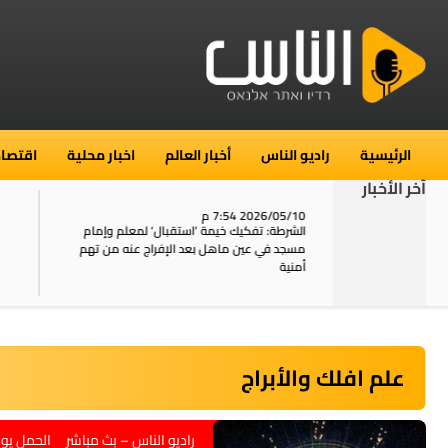
الرئيسية
راديو الناس
أخبار العالم
اخبار محلية
اقتصاد
آخر الأخبار
2026/05/10 7:54 م
06
استنفار في حي الطور بالقدس بعد الإبلاغ عن 16
الشرطة: تفكيك خيمة ‘استقبال‘ لمعلم وإمام
ال
يل
مسجد في عين ماهل بعد الإفراج عنه من تهم
ال
أمنية
علم افلك والأبراج
راديو الناس – بث مباشر الحمل يوم م