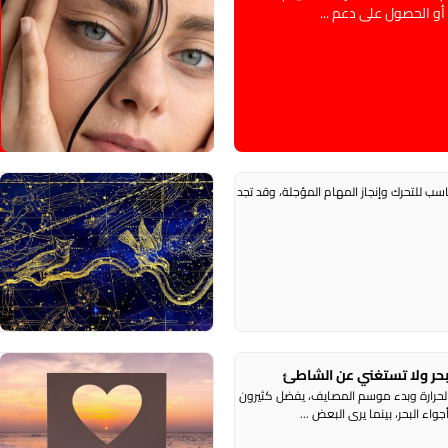
أو الحصول على دعم ...
ر
ج
للتحرك وإنجاز المهام المؤجلة، وقد تجد
أ
ر
و
بحر ولا تستغني عن الشاطئ
خ
الحرارة وبدء موسم المصايف، يفضل كثيرون
ر
ء البحر، بينما يرى البعض ...
ف