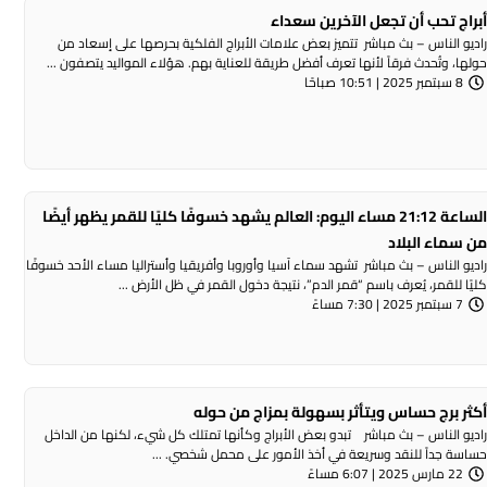
براج تحب أن تجعل الآخرين سعداء
اديو الناس – بث مباشر تتميز بعض علامات الأبراج الفلكية بحرصها على إسعاد من
ولها، وتُحدث فرقاً لأنها تعرف أفضل طريقة للعناية بهم. هؤلاء المواليد يتصفون ...
8 سبتمبر 2025 | 10:51 صباحًا
الساعة 21:12 مساء اليوم: العالم يشهد خسوفًا كليًا للقمر يظهر أيضًا
ن سماء البلاد
اديو الناس – بث مباشر تشهد سماء آسيا وأوروبا وأفريقيا وأستراليا مساء الأحد خسوفًا
ليًا للقمر، يُعرف باسم “قمر الدم”، نتيجة دخول القمر في ظل الأرض ...
7 سبتمبر 2025 | 7:30 مساءً
كثر برج حساس ويتأثر بسهولة بمزاج من حوله
اديو الناس – بث مباشر تبدو بعض الأبراج وكأنها تمتلك كل شيء، لكنها من الداخل
ساسة جداً للنقد وسريعة في أخذ الأمور على محمل شخصي. ...
22 مارس 2025 | 6:07 مساءً