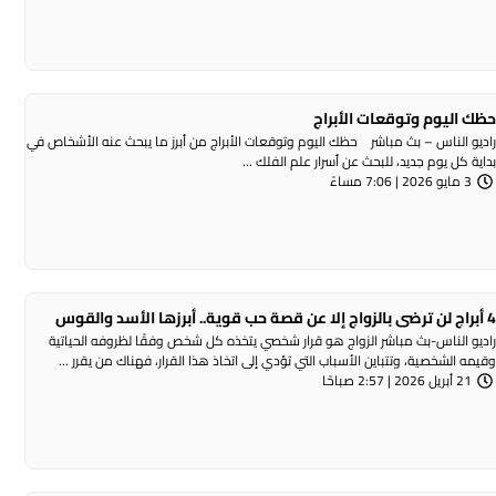
ظك اليوم وتوقعات الأبراج
اديو الناس – بث مباشر حظك اليوم وتوقعات الأبراج من أبرز ما يبحث عنه الأشخاص في
داية كل يوم جديد، للبحث عن أسرار علم الفلك ...
3 مايو 2026 | 7:06 مساءً
براج لن ترضى بالزواج إلا عن قصة حب قوية.. أبرزها الأسد والقوس
اديو الناس-بث مباشر الزواج هو قرار شخصي يتخذه كل شخص وفقًا لظروفه الحياتية
قيمه الشخصية، وتتباين الأسباب التي تؤدي إلى اتخاذ هذا القرار، فهناك من يقرر ...
21 أبريل 2026 | 2:57 صباحًا