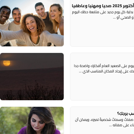
أ
بداية كل يوم جديد على متابعة حظك اليوم
ر
 الصحي أو ...
ح
ليوم على الصعيد العام أفكارك واضحة جدا
م
 على إيجاد المكان المناسب الذي ...
ر
ك
ب برجكِ؟
أ
ج صفاتٌ وسماتٌ شخصيةٌ تميزه، ويمكن أن
ر
ء على صفاته ...
ح