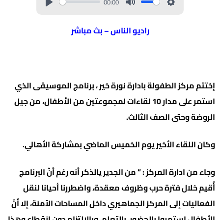
00:00
راديو الناس – بث مباشر
إختتم مركز الطفولة بادارة نورة خير ، برنامج الموسيقى الذي
استمر على مدار 10 لقاءات لمجموعتين من الأطفال، من جيل
الروضة وحتى الصف الثالث.
وكان اللقاء الأخير يوم الخميس الماضي بمشاركة الأهالي.
وجاء من ادارة المركز : ” من الجدير يالذكر أنه رغم أنّ البرنامج
أُقيم خلال فترة حرب وظروف معقدة، واضطررنا أحيانا لنقل
الفعاليات إلى المركز الجماهيري داخل المساحات الآمنة، إلا أنّ
الأطفال استمروا بالحضور، بالتعلم، وبالالتزام دون انقطاع وهذا