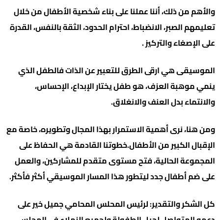
والأهم من ذلك، أننا عملنا على بناء شخصية الأطفال من خلال
تعليمهم الصبر، الانضباط، احترام الحدود، الثقة بالنفس، القدرة
على الإصغاء والتركيز .
الموسيقى هي ارقى الطرق للتعبير عن الذات فالطفل الذي
ينمي موهبة العزف، هو طفل يختار الإبداع، الإحساس،
والانتماء بدل العنف والانغلاق.
ومن هنا، نرى أهمية الاستمرار بهذا المجال وتطويره، خاصة مع
الإقبال الكبير من الأطفال.خطوتنا القادمة هي الحفاظ على
المجموعة الحالية، فتح مستوى متقدم للمشاركين، والعمل
على ضم أطفال جدد ليتطور هذا المسار الموسيقي أكثر فأكثر.
كل الشكر والتقدير: لرئيس المحلس المحامي جميل خير على
دعمه المتواصل لجيل الطفولة ولجميع الزملاء في المجلس