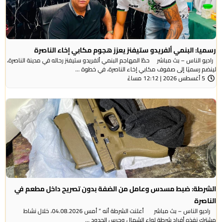
رسميا: البنمي ألفريدو ستيفنز يعزز هجوم مكابي إخاء الناصرة
راديو الناس – بث مباشر حطّ المهاجم البنمي ألفريدو ستيفنز رحاله في مدينة الناصرة،
لينضم رسميًا إلى صفوف مكابي إخاء الناصرة، في خطوة ...
5 أغسطس 2026 | 12:12 مساءً
الشرطة: ضبط مسدس وعامل من الضفة بدون تصريح داخل مطعم في
الناصرة
راديو الناس – بث مباشر أعلنت الشرطة أنه ” أمس 04.08.2026، خلال نشاط
مشترك نفذه أفراد شرطة لواء الشمال وحرس الحدود ...