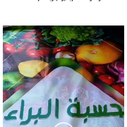
شغل
لفيديو