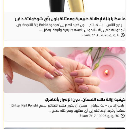
ماسكارا بنيّة لإطلالة طبيعية وممتلئة بلون بنّي شوكولاتة دافئ
راديو الناس – بث مباشر لون جديد انضم إلى مجموعة Big Bold الناجحة: بنّي
شوكولاتة دافئ يلفّ الرموش بلمسة طبيعية وأنيقة. بفضل ...
6 يوليو 2026 | 7:13 مساءً
كيفية إزالة طلاء اللمعان.. دون الإضرار بأظافركِ
راديو الناس – بث مباشر يمكن أن يكون طلاء الأظافر اللامع (Glitter Nail Polish)
ممتعاً وفريداً لإضافته إلى أي مظهر، ومع ذلك يصبح ...
30 يونيو 2026 | 7:17 مساءً