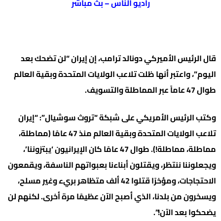
راديو الناس – بث مباشر
قال الرئيس الأميركي دونالد ترامب، إن إيران “لن تضحك بعد
اليوم”، واعتبر أنها ظلت تلاعب الولايات المتحدة وبقية العالم
طوال 47 عاماً عبر المماطلة والتسويف.
وكتب الرئيس الأمريكي على شبكة “تروث سوشيال”: “إيران
تلاعب الولايات المتحدة وبقية العالم منذ 47 عامًا (مماطلة،
مماطلة، مماطلة!). طوال 47 عامًا كان الإيرانيون ‘يبتزوننا’،
ويجعلوننا ننتظر، ويقتلون أبناءنا بعبواتهم الناسفة، ويقمعون
الاحتجاجات، ومؤخرًا قتلوا 42 ألف متظاهر بريء وغير مسلح،
ويسخرون من بلدنا، الذي أصبح الآن عظيمًا مرة أخرى. لكنهم لن
يضحكوا بعد الآن!”.