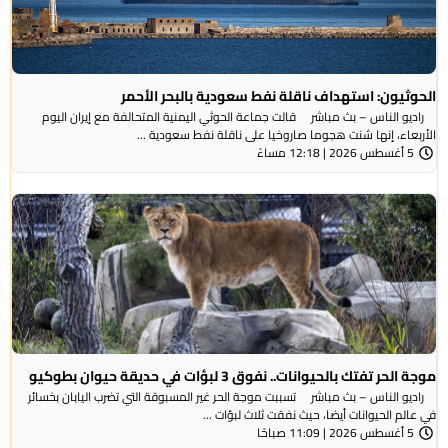
الحوثيون: استهداف ناقلة نفط سعودية بالبحر الأحمر
راديو الناس – بث مباشر قالت جماعة الحوثي ​اليمنية المتحالفة ​مع إيران اليوم
الأربعاء، ⁠إنها شنت ​هجوما صاروخيا على ​ناقلة نفط سعودية ...
5 أغسطس 2026 | 12:18 مساءً
موجة الحر تفتك بالحيوانات.. نفوق 3 لبؤات في حديقة حيوان بطوكيو
راديو الناس – بث مباشر تسببت موجة الحر غير المسبوقة التي تضرب اليابان بخسائر
في عالم الحيوانات أيضا، حيث نفقت ثلاث لبؤات ...
5 أغسطس 2026 | 11:09 صباحًا