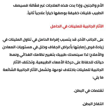
الأم والجنين، وإذا بدت هذه العلاجات غير فعَّالة؛ فسيصف
الطبيب مُلينات خفيفة بوصفها خياراً علاجياً ثانياً.
الآثار الجانبية للملينات في الحامل
على الجانب الآخر، قد يتسبب إفراط الحامل في تناول الملينات في
زيادة فرص إصابتها بأعراض الجفاف وخلل في مستويات المعادن
والأملاح؛ لذا سينصحك طبيبك بتغيير نظامك الغذائي ونمط
حياتك للحفاظ على حركة الأمعاء الطبيعية. وتختلف الآثار
الجانبية للملينات باختلاف نوعها، وتشمل الآثار الجانبية الشائعة
ما يلي:
تقلصات في البطن.
انتفاخ البطن.