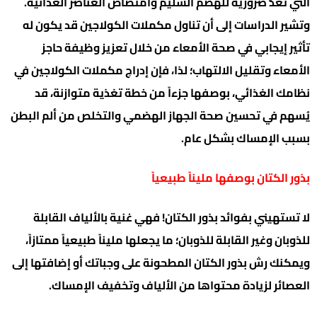
التي تُعَدُّ ضرورية للهضم السليم وامتصاص العناصر الغذائية.
وتشير الدراسات إلى أن تناول مكملات الكولاجين قد يكون له
تأثير إيجابي في صحة الأمعاء من خلال تعزيز وظيفة حاجز
الأمعاء وتقليل الالتهاب؛ لذا، فإن إدراج مكملات الكولاجين في
نظامك الغذائي، بوصفها جزءاً من خطة تغذية متوازنة، قد
يُسهم في تحسين صحة الجهاز الهضمي والتخلص من ألم البطن
بسبب الإمساك بشكل عام.
بذور الكتان بوصفها مليناً طبيعياً
لا تستهيني بفوائد بذور الكتان! فهي غنية بالألياف القابلة
للذوبان وغير القابلة للذوبان؛ ما يجعلها مليناً طبيعياً ممتازاً،
ويمكنك رش بذور الكتان المطحونة على وجباتك أو إضافتها إلى
العصائر لزيادة محتواها من الألياف وتخفيف الإمساك.