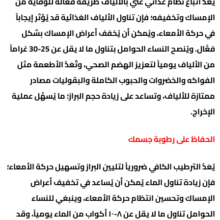
يُعَدُّ اتباع نظام غذائي غني بالألياف طريقة فعَّالة للوقاية من
الإمساك وتخفيفه؛ فإن تناول الألياف الغذائية قد يُؤثر إيجاباً
في حركة الأمعاء، ويُمكن أن يُخفف أعراض الإمساك بشكل
فعَّال. ويُنصح النساء الحوامل بتناول ما لا يقل عن 25-30 غراماً
من الألياف يومياً لتعزيز الهضم الصحي، وتُعَدُّ الأطعمة مثل
الفواكه والخضروات والحبوب الكاملة والبقوليات مصادر
ممتازة للألياف، وتساعد على زيادة حجم البراز؛ ما يُسهِّل عملية
الإخراج.
الحفاظ على رطوبة جسمك
يُعَدُّ الترطيب الكافي ضرورياً لتليين البراز وتسهيل حركة الأمعاء؛
فإن زيادة تناول الماء يُمكن أن يُساعد في تخفيف أعراض
الإمساك وتحسين انتظام حركة الأمعاء، وينبغي للنساء
الحوامل تناول ما لا يقل عن ٨-١٠ أكواب من الماء يومياً، وقد