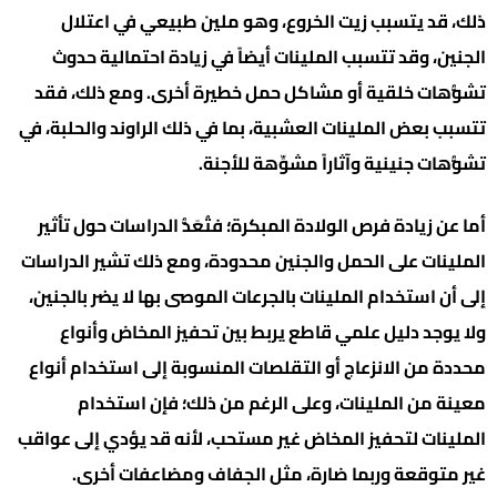
ذلك، قد يتسبب زيت الخروع، وهو ملين طبيعي في اعتلال
الجنين، وقد تتسبب الملينات أيضاً في زيادة احتمالية حدوث
تشوُّهات خلقية أو مشاكل حمل خطيرة أخرى. ومع ذلك، فقد
تتسبب بعض الملينات العشبية، بما في ذلك الراوند والحلبة، في
تشوُّهات جنينية وآثاراً مشوِّهة للأجنة.
أما عن زيادة فرص الولادة المبكرة؛ فتُعَدُّ الدراسات حول تأثير
الملينات على الحمل والجنين محدودة، ومع ذلك تشير الدراسات
إلى أن استخدام الملينات بالجرعات الموصى بها لا يضر بالجنين،
ولا يوجد دليل علمي قاطع يربط بين تحفيز المخاض وأنواع
محددة من الانزعاج أو التقلصات المنسوبة إلى استخدام أنواع
معينة من الملينات، وعلى الرغم من ذلك؛ فإن استخدام
الملينات لتحفيز المخاض غير مستحب، لأنه قد يؤدي إلى عواقب
غير متوقعة وربما ضارة، مثل الجفاف ومضاعفات أخرى.