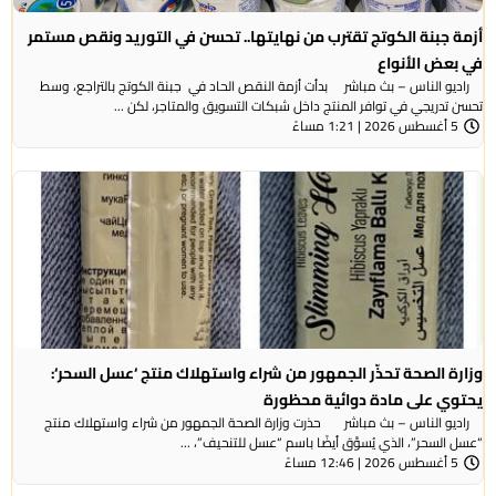
أزمة جبنة الكوتج تقترب من نهايتها.. تحسن في التوريد ونقص مستمر
في بعض الأنواع
راديو الناس – بث مباشر بدأت أزمة النقص الحاد في جبنة الكوتج بالتراجع، وسط
تحسن تدريجي في توافر المنتج داخل شبكات التسويق والمتاجر، لكن ...
5 أغسطس 2026 | 1:21 مساءً
وزارة الصحة تحذّر الجمهور من شراء واستهلاك منتج ‘عسل السحر‘:
يحتوي على مادة دوائية محظورة
راديو الناس – بث مباشر حذرت وزارة الصحة الجمهور من شراء واستهلاك منتج
“عسل السحر”، الذي يُسوَّق أيضًا باسم “عسل للتنحيف”، ...
5 أغسطس 2026 | 12:46 مساءً