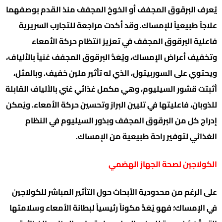
يُعرف البرقوق المجفف أو الخوخ المجفف منذ القدم بوصفهما
علاجاً طبيعياً للإمساك. وقد أكدت مراجعة للتجارب السريرية
فاعلية البرقوق المجفف في تعزيز انتظام حركة الأمعاء
وتخفيف أعراض الإمساك، ويُعَدُّ البرقوق المجفف غنياً بالألياف،
ويحتوي على السوربيتول، الذي له تأثير ملين خفيف. وبالمثل،
أثبتت قشور السيليوم، وهي مكمل غذائي غني بالألياف القابلة
للذوبان، فاعليتها في تليين البراز وتحسين حركة الأمعاء. ويُمكن
إدراج كل من البرقوق المجفف وبذور السيليوم في النظام
الغذائي لتوفير راحة طبيعية من الإمساك.
الكولاجين لصحة الجهاز الهضمي
على الرغم من محدودية الأبحاث حول التأثير المباشر للكولاجين
في الإمساك؛ فهو يُعَدُّ مكوناً رئيسياً لبطانة الأمعاء وسلامتها