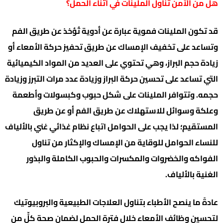
هل من الآمن تناول الملينات في أثناء الحمل؟
قد تكون الملينات فموية عبارة عن أدوية تُؤخذ عن طريق الفم
وتساعد على تخفيف الإمساك عن طريق تحفيز حركة الأمعاء أو
زيادة حجم البراز، وهي تحتوي على العديد من المواد الكيميائية
التي تساعد على تحسين حركة البراز وزيادة عدد مرات التبرز وزيادة
حجمه. وتتوافر الملينات على شكل حبوب وكبسولات وأطعمة
وعلكة وسوائل للاستهلاك عن طريق الفم أو عن طريق
المستقيم؛ لذا يجب على الحوامل اتباع نظام غذائي غني بالألياف
للنساء الحوامل للوقاية من الإمساك والإكثار من تناول
الفواكه والخضروات والمكسرات والحبوب الكاملة والبذور
الغنية بالألياف.
عادةً ما ينصح الأطباء بتناول العلاجات الطبيعية والبروبيوتيك
لتحسين وظائف الأمعاء خلال فترة الحمل لضمان صحة كلٍّ من