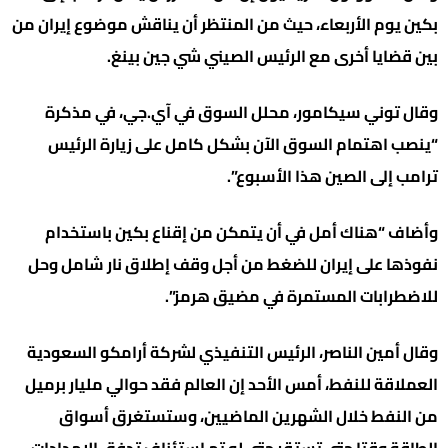
بكين يوم الأربعاء، حيث من المنتظر أن يناقش موضوع إيران من
بين قضايا أخرى مع الرئيس الصيني شي جين بينغ.
وقال توني سيكامور، محلل السوق في آي.جي، في مذكرة
“ينصب اهتمام السوق الآن بشكل كامل على زيارة الرئيس
ترامب إلى الصين هذا الأسبوع”.
وأضاف “هناك أمل في أن يتمكن من إقناع بكين باستخدام
نفوذها على إيران للضغط من أجل وقف إطلاق نار شامل وحل
للاضطرابات المستمرة في مضيق هرمز”.
وقال أمين الناصر، الرئيس التنفيذي لشركة أرامكو السعودية
العملاقة للنفط، أمس الأحد إن العالم فقد حوالي مليار برميل
من النفط خلال الشهرين الماضيين، وستستغرق أسواق
الطاقة وقتا حتى تستقر حتى لو تم استئناف تدفق الإمدادات.