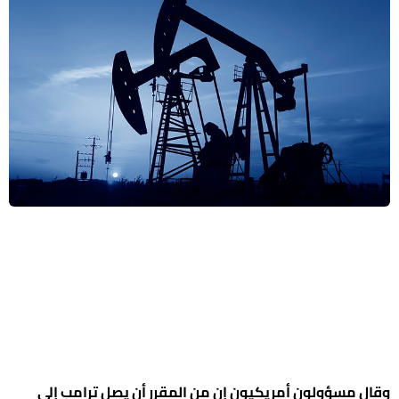
وقال مسؤولون أمريكيون إن من المقرر أن يصل ترامب إلى