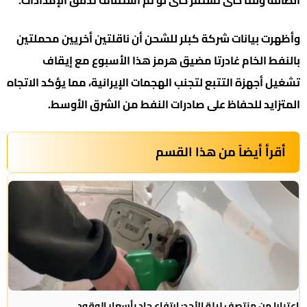
وأظهرت بيانات شركة كبلر للشحن أن ناقلتين أخريين محملتين
بالنفط الخام غادرتا مضيق هرمز هذا الأسبوع مع إيقاف
تشغيل أجهزة التتبع لتجنب الهجمات الإيرانية، مما يؤكد الاتجاه
المتزايد للحفاظ على صادرات النفط من الشرق الأوسط.
أقرأ أيضاً من هذا القسم
اعتبارا من منتصف ليلة الأحد: ارتفاع حاد بأسعار الوقود