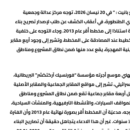
وقال مركز عدالة في بيان وصلت نسخة عنه لموقع بانيت : ” في 20 نيسان 2026، توجه مركز عدالة وجمعية
 الطنطورة، في أعقاب الكشف عن طلب لإصدار تصريح بناء
في شاطئ “دور” لإقامة منشآت سياحية وترفيهية استنادًا إلى مخطط أُقر عام 2013. وجاء التوجه على خلفية
طيط عند المصادقة على المخطط، وتشير إلى وجود أربع مقابر
طينية المهجرة، يقع عدد منها ضمن نطاق المشروع ومناطق
 مهني موسع أجرته مؤسسة “فورنسيك آركتكشر” البريطانية،
ئيلي، تشير إلى مواقع المقابر الجماعية والمقابر الأصلية
صل أربعة مقابر جماعية تقع ضمن نطاق المشروع ومناطق
واقف السيارات، والأنشطة الترفيهية، والمنشآت السياحية،
والشريط الساحلي. إلا أن لجنة التخطيط رفضت التوجه، مدعيًة أن المخطط أُقر بصورة نهائية عام 2013 وأن الفترة
نوات. غير أن هذا الادعاء يتجاهل حقيقة أن تصاريح البناء