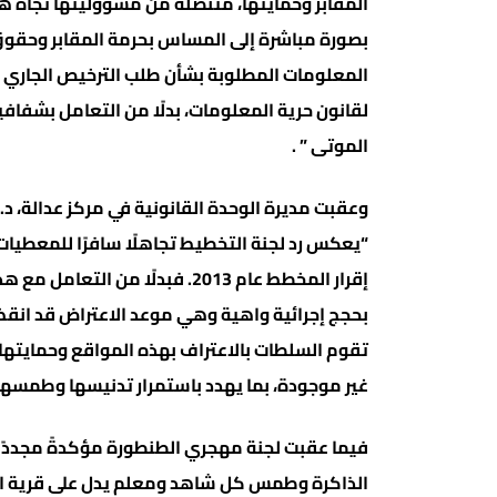
المقابر وحمايتها، متنصلةً من مسؤوليتها تجاه هذ
بصورة مباشرة إلى المساس بحرمة المقابر وحقوق ع
المعلومات المطلوبة بشأن طلب الترخيص الجاري ب
لقانون حرية المعلومات، بدلًا من التعامل بشفا
الموتى ” .
وعقبت مديرة الوحدة القانونية في مركز عدالة، 
“يعكس رد لجنة التخطيط تجاهلًا سافرًا للمعطيات 
إقرار المخطط عام 2013. فبدلًا م
بحجج إجرائية واهية وهي موعد الاعتراض قد انقضى، 
تقوم السلطات بالاعتراف بهذه المواقع وحمايتها 
غير موجودة، بما يهدد باستمرار تدنيسها وطمسها
فيما عقبت لجنة مهجري الطنطورة مؤكدةً مجددًا
الذاكرة وطمس كل شاهد ومعلم يدل على قرية الطن