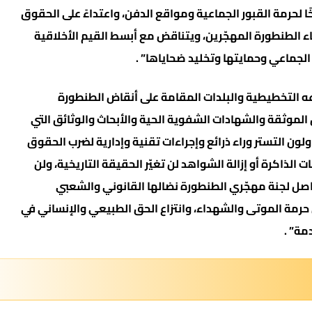
خًا لحرمة القبور الجماعية ومواقع الدفن، واعتداءً على الحقوق
بناء الطنطورة المهجّرين، ويتناقض مع أبسط القيم الأخلاقية
 الجماعي وحمايتها وتخليد ضحاياها” .
عه التخطيطية والبلدات المقامة على أنقاض الطنطورة
 الموثقة والشهادات الشفوية الحية والأبحاث والوثائق التي
لون التستر وراء ذرائع وإجراءات تقنية وإدارية لضرب الحقوق
 الذاكرة أو إزالة الشواهد لن تغيّر الحقيقة التاريخية، ولن
ل لجنة مهجّري الطنطورة نضالها القانوني والشعبي
 حرمة الموتى والشهداء، وانتزاع الحق الطبيعي والإنساني في
مة” .