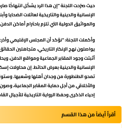
حيث صرّحت اللجنة “إن هذا الرد يشكّل انتهاكًا صار
الإنسانية والدينية والتاريخية لعائلات الضحايا وأ
والمواثيق الدولية التي تلزم باحترام أماكن الدفن
وأكملت اللجنة: “نؤكد أن المجلس الإقليمي وأذر
يواصلون نهج الإنكار التاريخي، متجاهلين الحقائق
أثبتت وجود المقابر الجماعية ومواقع الدفن، ويحاو
الإنسانية والدينية بعرض الحائط. إن محاولات إسكات
تمحو الطنطورة من وجدان أهلها وشعبها. وستواص
والأخلاقي من أجل حماية المقابر الجماعية، وصون
إحياء الذكرى وحفظ الرواية التاريخية للأجيال القاد
أقرأ أيضاً من هذا القسم