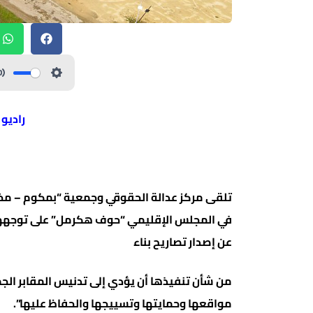
راديو
تلقى مركز عدالة الحقوقي وجمعية “بمكوم – مخط
في المجلس الإقليمي “حوف هكرمل” على توجههما 
عن إصدار تصاريح بناء
من شأن تنفيذها أن يؤدي إلى تدنيس المقابر الجم
مواقعها وحمايتها وتسييجها والحفاظ عليها”.