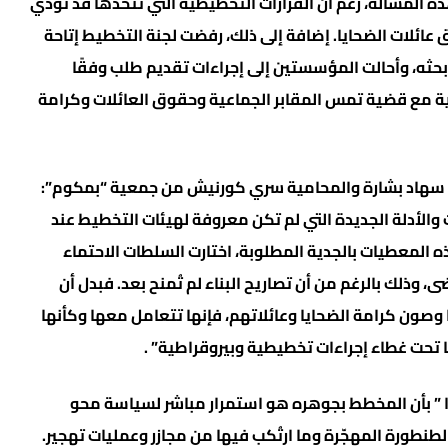
ه المسألة، رغم أن القرارات التخطيطية التي تتخذها قد تؤدي
ائلات الضحايا. إضافة إلى ذلك، رفضت لجنة التخطيط إتاحة
حثه، وأحالت المؤسستين إلى إجراءات تقديم طلب وفقًا
فية مع قضية تمس المقابر الجماعية وحقوق العائلات وكرامة
د. سهاد بشارة والمحامية سري كورنيش من جمعية “بمكوم”:
والأدلة الجديدة التي لم تكن معروفة لهيئات التخطيط عند
ن التعامل مع هذه المعطيات بالجدية المطلوبة، اختارت السلطات الاحتماء
وذلك بالرغم من أن تصاريح البناء لم تُمنح بعد. فبدل أن
وصون كرامة الضحايا وعائلاتهم، فإنها تتعامل معها وكأنها
 تحت غطاء إجراءات تخطيطية وبيروقراطية” .
 ” بأن المخطط بجوهره هو استمرار مباشر لسياسة محو
طورة المهجّرة وما ارتُكب فيها من مجازر وعمليات تهجير.