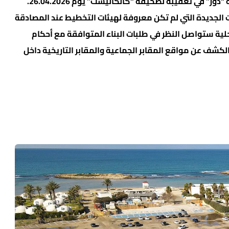
لم تُمنح حتى الآن، وهو ما أكده سكرتير مستوطنة “دور” في تعقيبه لصحيفة “كالكاليست” يوم 26.04.2026.
الجديدة التي لم تكن معروفة لهيئات التخطيط عند المصادقة
حلية ستواصل النظر في طلبات البناء المتوافقة مع أحكام
 الكشف عن مواقع المقابر الجماعية والمقابر التاريخية داخل