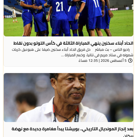
اتحاد أبناء سخنين ينهي المباراة الثالثة في كأس التوتو بدون نقاط
راديو الناس – بث مباشر حل فريق اتحاد أبناء سخنين ضيفا على هبوعيل كريات
شمونه في ستاد مريم في نتانيا، وخسر المباراة ...
5 أغسطس 2026 | 12:35 مساءً
بعد إنجاز المونديال التاريخي.. بوبيشتا يبدأ مغامرة جديدة مع نهضة
بركان