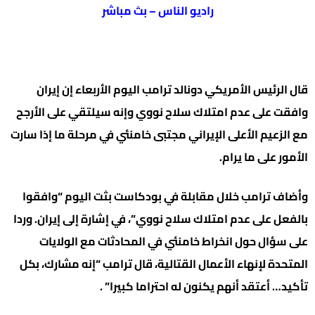
راديو الناس – بث مباشر
قال الرئيس الأمريكي دونالد ترامب اليوم الأربعاء إن إيران
وافقت على عدم ​امتلاك سلاح نووي وإنه سيلتقي على الأرجح
مع الزعيم ‌الأعلى الإيراني مجتبى خامنئي في مرحلة ما إذا سارت
الأمور على ما يرام.
وأضاف ترامب خلال مقابلة في بودكاست بثت اليوم “وافقوا
بالفعل على ​عدم امتلاك سلاح نووي”، في إشارة إلى إيران. وردا ​
على سؤال حول انخراط خامنئي في المحادثات ⁠مع الولايات
المتحدة لإنهاء الأعمال القتالية، قال ترامب “إنه ​مشارك، بكل
تأكيد… أعتقد أنهم يكنون له احتراما كبيرا” .