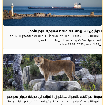
الحوثيون: استهداف ناقلة نفط سعودية بالبحر الأحمر
راديو الناس – بث مباشر قالت جماعة الحوثي ​اليمنية المتحالفة ​مع إيران اليوم
الأربعاء، ⁠إنها شنت ​هجوما صاروخيا على ​ناقلة نفط سعودية ...
5 أغسطس 2026 | 12:18 مساءً
موجة الحر تفتك بالحيوانات.. نفوق 3 لبؤات في حديقة حيوان بطوكيو
راديو الناس – بث مباشر تسببت موجة الحر غير المسبوقة التي تضرب اليابان بخسائر