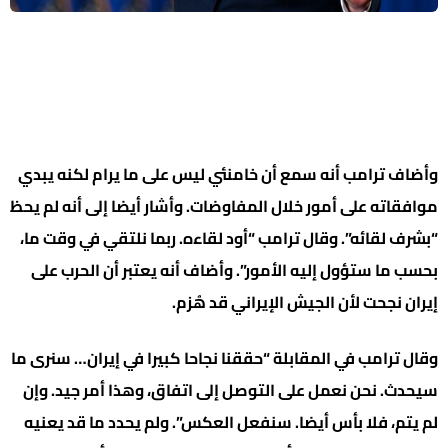
وأضاف ترامب أنه سمع أن خامنئي ليس على ما يرام لكنه يبدي
موافقاته على أمور خلال المفاوضات. وأشار أيضا إلى ​أنه لم يحظ
“بشرف لقائه”. وقال ترامب “أود لقاءه. ربما ​نلتقي في وقت ما،
بحسب ما ستؤول إليه الأمور”. وأضاف أنه يعتبر ‌أن ⁠الحرب على
إيران نجحت لأن الجيش الإيراني قد هُزم.
وقال ​ترامب في المقابلة “حققنا نجاحا كبيرا في إيران… ​سنرى ⁠ما
سيحدث. نحن نعمل على التوصل إلى اتفاق، وهذا أمر جيد. وإن
لم يتم، فلا بأس أيضا. ⁠سنفعل العكس”. ولم ​يحدد ما قد يعنيه