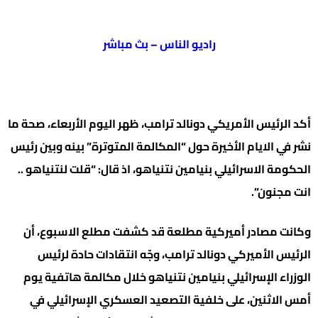
راديو الناس – بث مباشر
أكد الرئيس الأمريكي دونالد ترامب، ظهر اليوم الأربعاء، صحة ما
نشر في الايام الأخيرة حول “المكالمة المتوترة” بينه وبين رئيس
الحكومة الاسرائيلي بنيامين نتنياهو، اذ قال: “قلت لنتنياهو ..
انت مجنون”.
وكانت مصادر أميركية مطلعة قد كشفت مطلع الاسبوع، أن
الرئيس الأميركي دونالد ترامب، وجّه انتقادات حادة لرئيس
الوزراء الإسرائيلي بنيامين نتنياهو خلال مكالمة هاتفية يوم
أمس الاثنين، على خلفية التصعيد العسكري الإسرائيلي في