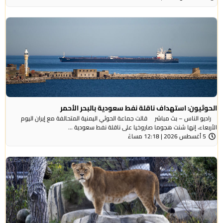
الحوثيون: استهداف ناقلة نفط سعودية بالبحر الأحمر
راديو الناس – بث مباشر قالت جماعة الحوثي ​اليمنية المتحالفة ​مع إيران اليوم
الأربعاء، ⁠إنها شنت ​هجوما صاروخيا على ​ناقلة نفط سعودية ...
5 أغسطس 2026 | 12:18 مساءً