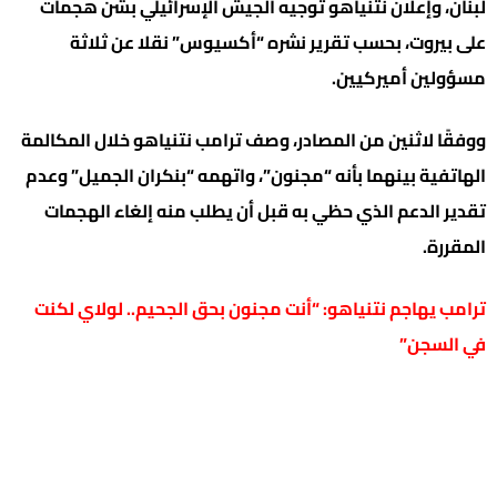
لبنان، وإعلان نتنياهو توجيه الجيش الإسرائيلي بشن هجمات
على بيروت، بحسب تقرير نشره “أكسيوس” نقلا عن ثلاثة
مسؤولين أميركيين.
ووفقًا لاثنين من المصادر، وصف ترامب نتنياهو خلال المكالمة
الهاتفية بينهما بأنه “مجنون”، واتهمه “بنكران الجميل” وعدم
تقدير الدعم الذي حظي به قبل أن يطلب منه إلغاء الهجمات
المقررة.
ترامب يهاجم نتنياهو: “أنت مجنون بحق الجحيم.. لولاي لكنت
في السجن”