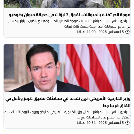
موجة الحر تفتك بالحيوانات.. نفوق 3 لبؤات في حديقة حيوان بطوكيو
راديو الناس – بث مباشر تسببت موجة الحر غير المسبوقة التي تضرب اليابان بخسائر
في عالم الحيوانات أيضا، حيث نفقت ثلاث لبؤات ...
5 أغسطس 2026 | 11:09 صباحًا
وزير الخارجية الأمريكي: نرى تقدما في محادثات مضيق هرمز ونأمل في
اتفاق قريبا جدا
راديو الناس – بث مباشر قال وزير الخارجية الأمريكي ماركو روبيو ، اليوم الثلاثاء ، إنه
أمكن إحراز تقدم في المحادثات مع ...
5 أغسطس 2026 | 10:54 صباحًا