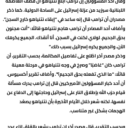
وقال أحد المسؤولين إن ترامب أبلغ نتنياهو أن قصف العاصمة
اللبنانية سيزيد من عزلة إسرائيل على الساحة الدولية. كما ذكر
مصدران أن ترامب قال إنه ساعد في “إبقاء نتنياهو خارج السجن”.
وأضاف أحد المصادر أن ترامب هاجم نتنياهو قائلًا: “أنت مجنون
بحق الجحيم. لولاي لكنت في السجن. أنا أنقذك. الجميع يكرهك
الآن، والجميع يكره إسرائيل بسبب ذلك.”
وذكر مصدر آخر اطّلع على تفاصيل المكالمة، بحسب التقرير، أن
ترامب كان “غاضبًا” وصرخ في وجه نتنياهو في مرحلة معينة
قائلًا: “ما الذي تفعله بحق الجحيم؟”. وأضاف تقرير أكسيوس،
أن أحد كبار المسؤولين الأميركيين قال إن ترامب يدرك مسألة
قيام حزب الله بإطلاق النار على إسرائيل وحاجتها إلى الدفاع عن
نفسها، لكنه شعر خلال الأيام الأخيرة بأن نتنياهو يصعّد
الهجمات بشكل غير متناسب.
وبحسب التقرير، قال مصدر آخر إن ترامب يشعر بالقلق إزاء عدد