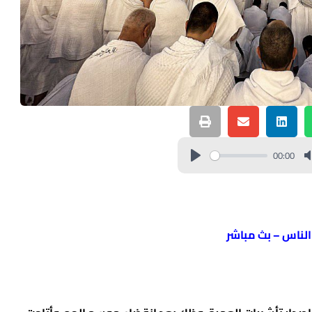
00:00
 الناس – بث مباشر