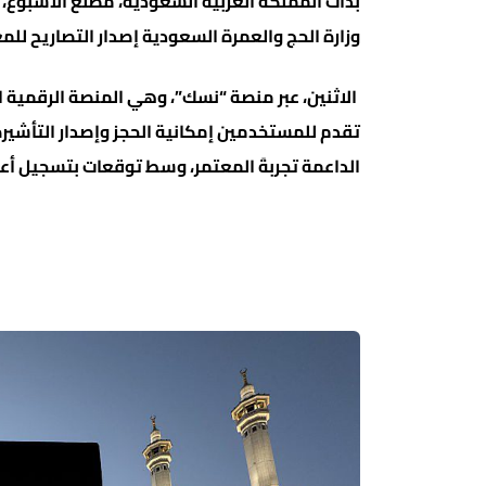
بدأت المملكة العربية السعودية، مطلع الأسبوع، 
وزارة الحج والعمرة السعودية إصدار التصاريح للم
الاثنين، عبر منصة “نسك”، وهي المنصة الرقمية 
تقدم للمستخدمين إمكانية الحجز وإصدار التأشيرة
الداعمة تجربةَ المعتمر، وسط توقعات بتسجيل أعد