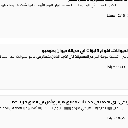
ر قالت جماعة الحوثي ​اليمنية المتحالفة ​مع إيران اليوم الأربعاء، ⁠إنها شنت ​هجوما صاروخي
 3 لبؤات في حديقة حيوان بطوكيو
شر تسببت موجة الحر غير المسبوقة التي تضرب اليابان بخسائر في عالم الحيوانات أيضا، حيث 
مريكي: نرى تقدما في محادثات مضيق هرمز ونأمل في اتفاق قريبا جدا
ر قال وزير الخارجية الأمريكي ماركو روبيو ، اليوم الثلاثاء ، إنه أمكن إحراز تقدم في المحا