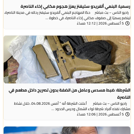
رسميا: البنمي ألفريدو ستيفنز يعزز هجوم مكابي إخاء الناصرة
راديو الناس – بث مباشر حطّ المهاجم البنمي ألفريدو ستيفنز رحاله في مدينة الناصرة،
لينضم رسميًا إلى صفوف مكابي إخاء الناصرة، في خطوة ...
5 أغسطس 2026 | 12:12 مساءً
الشرطة: ضبط مسدس وعامل من الضفة بدون تصريح داخل مطعم في
الناصرة
راديو الناس – بث مباشر أعلنت الشرطة أنه ” أمس 04.08.2026، خلال نشاط
مشترك نفذه أفراد شرطة لواء الشمال وحرس الحدود ...
5 أغسطس 2026 | 12:06 مساءً