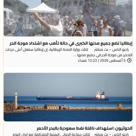
إيطاليا تضع جميع مدنها الكبرى في حالة تأهب مع اشتداد موجة الحر
راديو الناس – بث مباشر قالت وزارة الصحة الإيطالية، إن إيطاليا ستعلن أعلى درجات
التحذير من موجة ​الحر في جميع مدنها ...
5 أغسطس 2026 | 12:22 مساءً
الحوثيون: استهداف ناقلة نفط سعودية بالبحر الأحمر
راديو الناس – بث مباشر قالت جماعة الحوثي ​اليمنية المتحالفة ​مع إيران اليوم