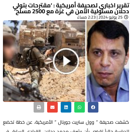
تقرير اخباري لصحيفة أمريكية : ‘مقترحات بتولي
دحلان مسئولية الأمن في غزة مع 2500 مسلح‘
25 يوليو 2024 | 2:23 مساءً
كشفت صحيفة ” وول ستريت جورنال ” الأمريكية، عن خطة تخضع
للدراسة حالياً تقضي بأن يشرف محمد دحلان، القيادي السابق في