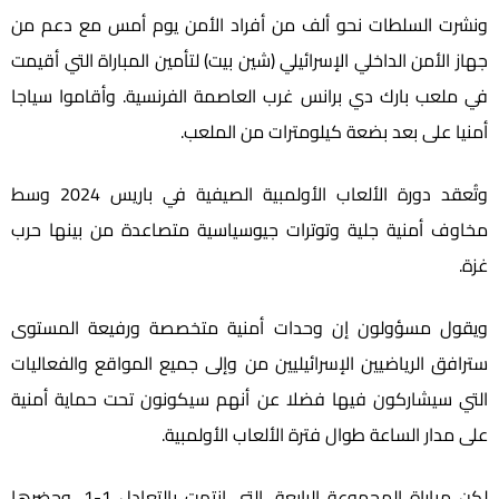
ونشرت السلطات نحو ألف من أفراد الأمن يوم أمس مع دعم من
جهاز الأمن الداخلي الإسرائيلي (شين بيت) لتأمين المباراة التي أقيمت
في ملعب بارك دي برانس غرب العاصمة الفرنسية. وأقاموا سياجا
أمنيا على بعد بضعة كيلومترات من الملعب.
وتُعقد دورة الألعاب الأولمبية الصيفية في باريس 2024 وسط
مخاوف أمنية جلية وتوترات جيوسياسية متصاعدة من بينها حرب
غزة.
ويقول مسؤولون إن وحدات أمنية متخصصة ورفيعة المستوى
سترافق الرياضيين الإسرائيليين من وإلى جميع المواقع والفعاليات
التي سيشاركون فيها فضلا عن أنهم سيكونون تحت حماية أمنية
على مدار الساعة طوال فترة الألعاب الأولمبية.
لكن مباراة المجموعة الرابعة، التي انتهت بالتعادل 1-1، وحضرها