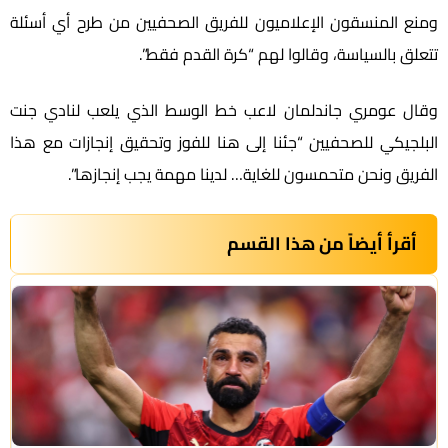
ومنع المنسقون الإعلاميون للفريق الصحفيين من طرح أي أسئلة
تتعلق بالسياسة، وقالوا لهم “كرة القدم فقط”.
وقال عومري جاندلمان لاعب خط الوسط الذي يلعب لنادي جنت
البلجيكي للصحفيين “جئنا إلى هنا للفوز وتحقيق إنجازات مع هذا
الفريق ونحن متحمسون للغاية… لدينا مهمة يجب إنجازها”.
أقرأ أيضاً من هذا القسم