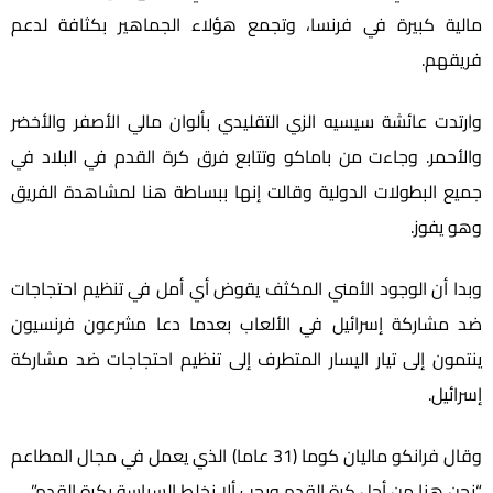
مالية كبيرة في فرنسا، وتجمع هؤلاء الجماهير بكثافة لدعم
فريقهم.
وارتدت عائشة سيسيه الزي التقليدي بألوان مالي الأصفر والأخضر
والأحمر. وجاءت من باماكو وتتابع فرق كرة القدم في البلاد في
جميع البطولات الدولية وقالت إنها ببساطة هنا لمشاهدة الفريق
وهو يفوز.
وبدا أن الوجود الأمني ​​المكثف يقوض أي أمل في تنظيم احتجاجات
ضد مشاركة إسرائيل في الألعاب بعدما دعا مشرعون فرنسيون
ينتمون إلى تيار اليسار المتطرف إلى تنظيم احتجاجات ضد مشاركة
إسرائيل.
وقال فرانكو ماليان كوما (31 عاما) الذي يعمل في مجال المطاعم
“نحن هنا من أجل كرة القدم ويجب ألا نخلط السياسة بكرة القدم”.