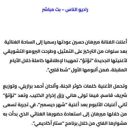
راديو الناس – بث مباشر
أعلنت الفنانة ميرهان حسين عودتها رسميا إلى الساحة الغنائية
بعد سنوات من التركيز على التمثيل، وطرحت البرومو التشويقي
لأغنيتها الجديدة “تؤتؤ”، تمهيدا لإطلاقها كاملة خلال الأيام
المقبلة، ضمن ألبومها الأول “شط قلبي”.
وتحمل الأغنية كلمات كوثر الجنة، وألحان أحمد برازيلي، وتوزيع
شريف قاسم، فيما تولى هاني رزق إخراج الكليب. وتعد “تؤتؤ”
ثاني أغنيات الألبوم بعد أغنية “شهر ديسمبر”، في تجربة تسعى
من خلالها ميرهان إلى استعادة حضورها الغنائي الذي بدأت به
مشوارها الفني من خلال برنامج “ستار أكاديمي”.