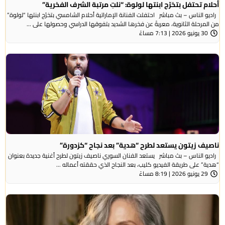
أحلام تحتفل بتخرّج ابنتها لولوة: “نلتِ مرتبة الشرف الفخرية”
راديو الناس – بث مباشر احتفلت الفنانة الإماراتية أحلام الشامسي بتخرّج ابنتها “لولوة”
من المرحلة الثانوية، معربةً عن فخرها الشديد بتفوقها الدراسي وحصولها على ...
30 يونيو 2026 | 7:13 مساءً
ناصيف زيتون يستعد لطرح “هدية” بعد نجاح “كزدورة”
راديو الناس – بث مباشر يستعد الفنان السوري ناصيف زيتون لطرح أغنية جديدة بعنوان
“هدية” على طريقة الفيديو كليب، بعد النجاح الذي حققته أعماله ...
29 يونيو 2026 | 8:19 مساءً