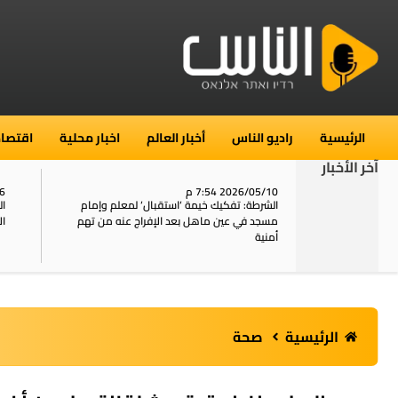
الرئيسية
راديو الناس
أخبار العالم
اخبار محلية
اقتصاد
آخر الأخبار
2026/05/10 7:54 م
06
استنفار في حي الطور بالقدس بعد الإبلاغ عن 16
الشرطة: تفكيك خيمة ‘استقبال‘ لمعلم وإمام
ال
يل
مسجد في عين ماهل بعد الإفراج عنه من تهم
ال
أمنية
الرئيسية
صحة