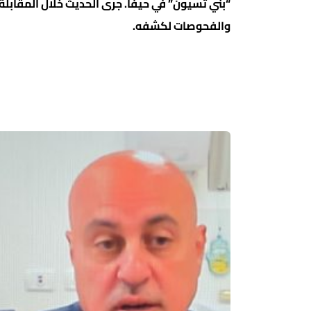
“بني تسيون” في حيفا. جرى الحديث خلال المقابلة 
والفحوصات لكشفه.