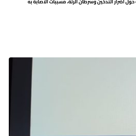
حول أضرار التدخين وسرطان الرئة، مسببات الاصابة به