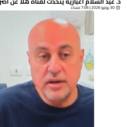
د. عبد السلام اغبارية يتحدث لقناة هلا عن أض
30 يونيو 2026 | 7:06 مساءً