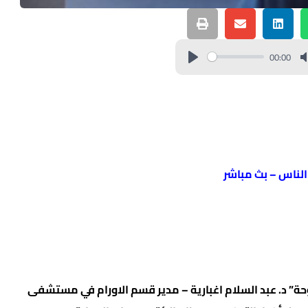
00:00
 الناس – بث مباشر
ة” د. عبد السلام اغبارية – مدير قسم الاورام في مستشفى