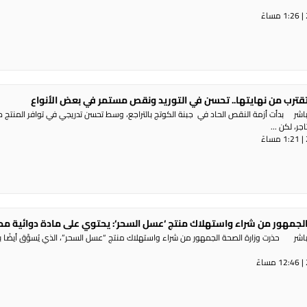
 تقترب من نهايتها.. تحسن في التوريد ونقص مستمر في بعض الأنواع
شر بدأت أزمة النقص الحاد في جبنة الكوتج بالتراجع، وسط تحسن تدريجي في توافر المنتج د
ر، لكن ...
ر الجمهور من شراء واستهلاك منتج ‘عسل السحر‘: يحتوي على مادة دوائية م
شر حذرت وزارة الصحة الجمهور من شراء واستهلاك منتج “عسل السحر”، الذي يُسوَّق أيضًا 