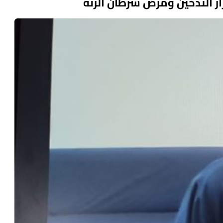
رار التدخين ومرض سرطان الرئة