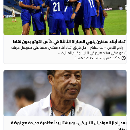
اتحاد أبناء سخنين ينهي المباراة الثالثة في كأس التوتو بدون نقاط
راديو الناس – بث مباشر حل فريق اتحاد أبناء سخنين ضيفا على هبوعيل كريات
شمونه في ستاد مريم في نتانيا، وخسر المباراة ...
5 أغسطس 2026 | 12:35 مساءً
بعد إنجاز المونديال التاريخي.. بوبيشتا يبدأ مغامرة جديدة مع نهضة
بركان