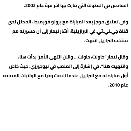
السادس في البطولة التي فازت بها آخر مرة عام 2002.
وفي تعليق موجز بعد المباراة مع برونو فورميجا، المحلل لدى
قناة جي.ئي.تي.في البرازيلية، أشار نيمار إلى أن مسيرته مع
منتخب البرازيل انتهت.
وقال نيمار “حاولت، حاولت… والآن انتهى الأمر! بدأت هنا،
وانتهيت هنا”، في إشارة إلى الملعب في نيوجيرزي، حيث خاض
أول مباراة له مع البرازيل عندما التقت وديا مع الولايات المتحدة
عام 2010.