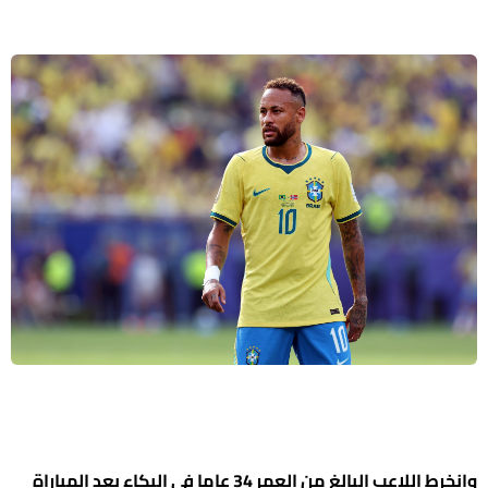
وانخرط اللاعب البالغ من العمر 34 عاما في البكاء بعد المباراة