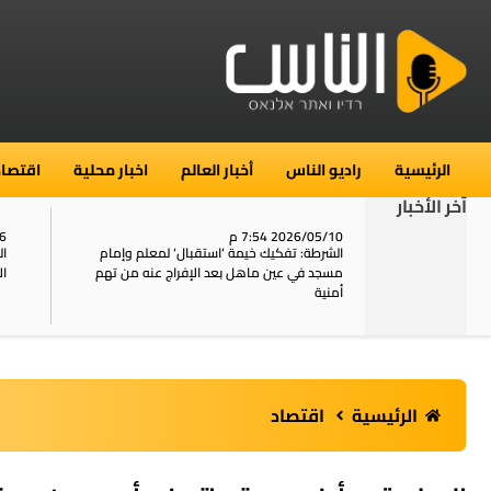
الرئيسية
راديو الناس
أخبار العالم
اخبار محلية
اقتصاد
آخر الأخبار
2026/05/10 7:54 م
06
استنفار في حي الطور بالقدس بعد الإبلاغ عن 16
الشرطة: تفكيك خيمة ‘استقبال‘ لمعلم وإمام
ال
يل
مسجد في عين ماهل بعد الإفراج عنه من تهم
ال
أمنية
الرئيسية
اقتصاد