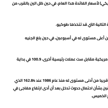
ي) لأسعار الفائدة هذا العام، في حين ظل الين بالقرب من
التالية التي قد تتخذها طوكيو.
ستوى قريب من أعلى مستوى له في أسبوعين، في حين بلغ الجنيه
واستقر مؤشر الدولار، الذي يقيس أداء العملة الأمريكية مقابل ست عملات رئيسية أخرى، 100.9 في بداية
واستقر الين عند 161.57 مقابل الدولار الأمريكي، قريبا من أدنى مستوى له منذ عام 1986 عند 162.84 الذي
قين بشأن احتمال حدوث تدخل بعد أن أدى ارتفاع مفاجئ في
م الخميس.