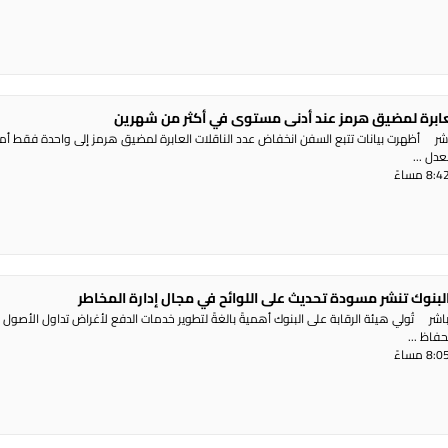
العابرة لمضيق هرمز عند أدنى مستوى في أكثر من شهرين
شر أظهرت بيانات تتبع السفن انخفاض عدد الناقلات العابرة لمضيق هرمز إلى واحدة فقط أ
دل ...
البنوك تنشر مسودة تحديث على اللوائح في مجال إدارة المخاطر
ر تُولي هيئة الرقابة على البنوك أهميةً بالغةً لتطوير خدمات الدفع لأغراض تداول الأصول
حفاظ ...