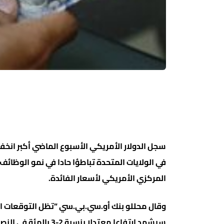
سجل الدولار الأمريكي الأسبوع الماضي أكبر انخف
في الولايات المتحدة تباطؤا حادا في نمو الوظائ
المركزي الأمريكي لأسعار الفائدة.
وقال محللو بنك أو.سي.بي.سي “تظل التوقعات العام
سيشهد ارتفاعا معتدلا بنسبة 2-3 بالمئة في النصف الثاني من عام 2026.