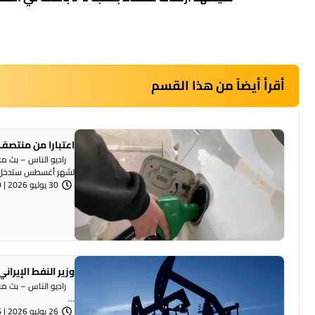
أقرأ أيضاً من هذا القسم
اعتبارا من منتصف ل
راديو الناس – بث مباش
لشهر أغسطس ستدخل .
30 يوليو 2026 | 8:10 مساءً
وزير النفط الإيراني: بعنا نفطا بقيمة 18 
...
26 يوليو 2026 | 8:46 مساءً