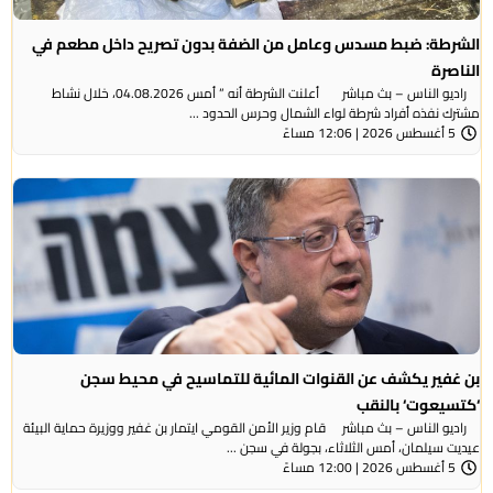
الشرطة: ضبط مسدس وعامل من الضفة بدون تصريح داخل مطعم في
الناصرة
راديو الناس – بث مباشر أعلنت الشرطة أنه ” أمس 04.08.2026، خلال نشاط
مشترك نفذه أفراد شرطة لواء الشمال وحرس الحدود ...
5 أغسطس 2026 | 12:06 مساءً
بن غفير يكشف عن القنوات المائية للتماسيح في محيط سجن
‘كتسيعوت‘ بالنقب
راديو الناس – بث مباشر قام وزير الأمن القومي ايتمار بن غفير ووزيرة حماية البيئة
عيديت سيلمان، أمس الثلاثاء، بجولة في سجن ...
5 أغسطس 2026 | 12:00 مساءً