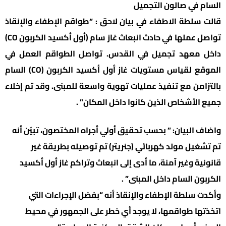
السام في صالون التجميل
قالت سلطة الاطفاء في بيان لاحق : “طواقم الإطفاء والإنقاذ
تواصل عملها في حادث انبعاث غاز سام (أول أكسيد الكربون CO)
داخل معهد تجميل في القدس. تواصل الطواقم العمل في
الموقع لقياس مستويات غاز أول أكسيد الكربون (CO) السام
بالتزامن مع تنفيذ عمليات تهوية واسعة للمبنى. وقد تم إخلاء
جميع الأشخاص الذين كانوا داخل المكان” .
واضاف البيان: ” بحسب تحقيق أولي أجراه المختصون، تبيّن أنه
تم تشغيل مولد كهربائي (جنريتر) تم توصيله بطريقة غير
قانونية وغير آمنة، ما أدى إلى انبعاث وتراكم غاز أول أكسيد
الكربون السام داخل المبنى” .
وأكدت سلطة الإطفاء والإنقاذ أنه “بفضل الإجراءات التي
اتخذتها طواقمها، لا يوجد أي خطر على الجمهور في محيط