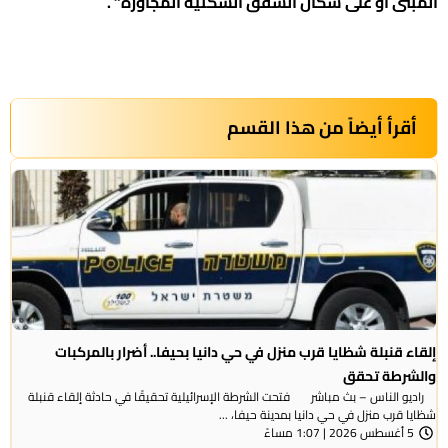
المبنى أو على سكان الشقق السكنية المجاورة” .
أقرأ أيضاً من هذا القسم
إلقاء قنبلة شظايا قرب منزل في حي دانيا بحيفا.. أضرار بالمركبات
والشرطة تحقق
راديو الناس – بث مباشر فتحت الشرطة الإسرائيلية تحقيقًا في حادثة إلقاء قنبلة
شظايا قرب منزل في حي دانيا بمدينة حيفا، ...
5 أغسطس 2026 | 1:07 مساءً