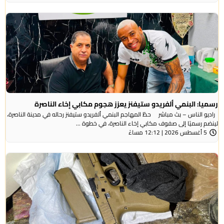
رسميا: البنمي ألفريدو ستيفنز يعزز هجوم مكابي إخاء الناصرة
راديو الناس – بث مباشر حطّ المهاجم البنمي ألفريدو ستيفنز رحاله في مدينة الناصرة،
لينضم رسميًا إلى صفوف مكابي إخاء الناصرة، في خطوة ...
5 أغسطس 2026 | 12:12 مساءً