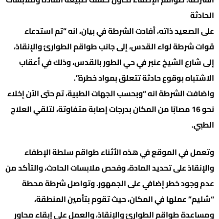
الحادثة
على الصعيد ذاته، أفادت الشرطة في بيان، انه “تم استدعاء
قوات شرطة لواء القدس، إلى جانب طواقم الطوارئ والإنقاذ،
إلى شارع الشيخ عنبر في حي الطور بالقدس، وذلك في أعقاب
الاشتباه بوقوع حادثة تتعلق بمواد خطرة”.
واضافت الشرطة انه “وبحسب الجهات الطبية، تم حتى الآن إخلاء
نحو 16 مصابًا من المكان بدرجات إصابة متفاوتة، لتلقي العلاج
الطبي.
وتعمل في الموقع في هذه الأثناء طواقم سلطة الإطفاء
والإنقاذ على تحديد المادة، وفحص ملابسات الحادث، والتأكد من
عدم وجود خطر إضافي على الجمهور. وتواصل شرطة محطة
“شليم” عملها في المكان، حيث تقوم بتأمين المنطقة،
ومساعدة طواقم الطوارئ والإنقاذ، والعمل على إبقاء محاور