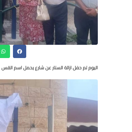
اليوم تم حفل ازالة الستار عن شارع يحمل اسم القس