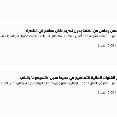
س وعامل من الضفة بدون تصريح داخل مطعم في الناصرة
راديو الناس – بث مباشر أعلنت الشرطة أنه ” أمس 04.08.2026، خلال نشاط مشترك نفذه أفراد شرطة لوا
القنوات المائية للتماسيح في محيط سجن ‘كتسيعوت‘ بالنقب
ر قام وزير الأمن القومي ايتمار بن غفير ووزيرة حماية البيئة عيديت سيلمان، أمس الثلاثاء،