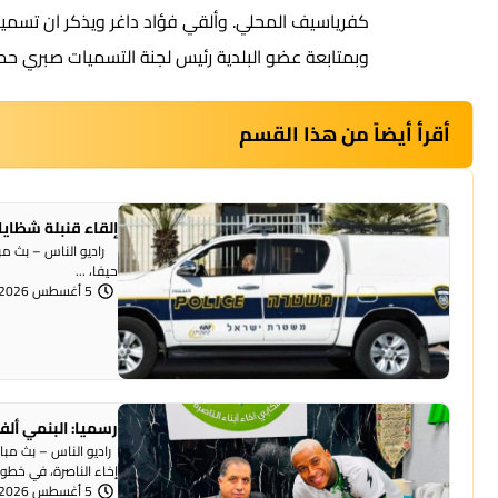
كفرياسيف المحلي. وألقي فؤاد داغر ويذكر ان تسمية 
وبمتابعة عضو البلدية رئيس لجنة التسميات صبري ح
أقرأ أيضاً من هذا القسم
إلقاء قنبلة شظايا
راديو الناس – بث مبا
حيفا، ...
5 أغسطس 2026 | 1:07 مساءً
رسميا: البنمي ألف
راديو الناس – بث مبا
إخاء الناصرة، في خطوة 
5 أغسطس 2026 | 12:12 مساءً