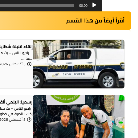
00:00
أقرأ أيضاً من هذا القسم
إلقاء قنبلة شظايا
راديو الناس – بث مبا
حيفا، ...
5 أغسطس 2026 | 1:07 مساءً
رسميا: البنمي ألف
راديو الناس – بث مبا
إخاء الناصرة، في خطوة 
5 أغسطس 2026 | 12:12 مساءً