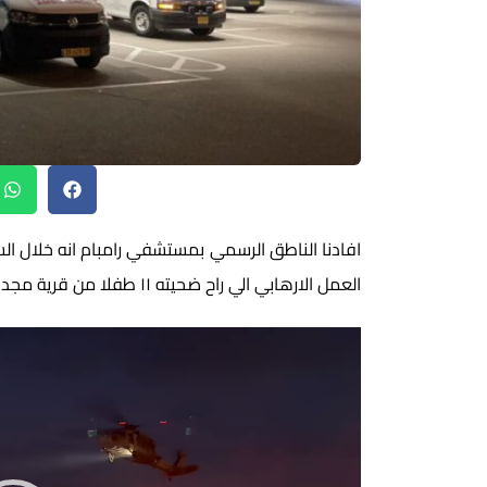
افادنا الناطق الرسمي بمستشفي رامبام انه خلال 
العمل الارهابي الي راح ضحيته ١١ طفلا من قرية مجدل شمس على الحدود الشماليه
مشغل
الفيديو