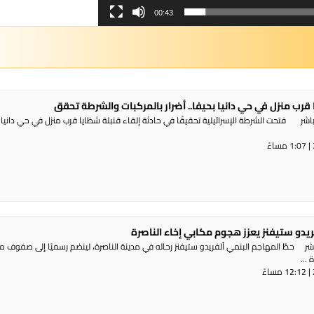
00:43
 قرب منزل في حي دانيا بحيفا.. أضرار بالمركبات والشرطة تحقق
شر فتحت الشرطة الإسرائيلية تحقيقًا في حادثة إلقاء قنبلة شظايا قرب منزل في حي دانيا 
ريدو ستيفنز يعزز هجوم مكابي إخاء الناصرة
شر حطّ المهاجم البنمي ألفريدو ستيفنز رحاله في مدينة الناصرة، لينضم رسميًا إلى صفوف 
...