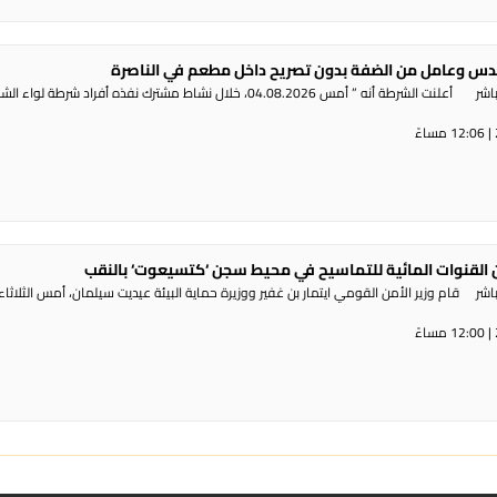
س وعامل من الضفة بدون تصريح داخل مطعم في الناصرة
راديو الناس – بث مباشر أعلنت الشرطة أنه ” أمس 04.08.2026، خلال نشاط مشترك نفذه أفراد شرطة لوا
القنوات المائية للتماسيح في محيط سجن ‘كتسيعوت‘ بالنقب
ر قام وزير الأمن القومي ايتمار بن غفير ووزيرة حماية البيئة عيديت سيلمان، أمس الثلاثاء،