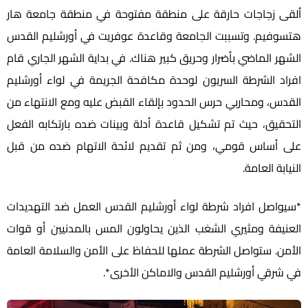
ألقى زجاجات حارقة على منطقة مفتوحة في منطقة جامعة هار
هتسوفيم. وتسببت الجامعة وقاعدة عوفريت في أورشليم القدس
الشهر الماضي بأضرار وحريق كبير هناك. في بداية الشهر الجاري قام
افراد الشرطة السريون لوحدة مكافحة الجريمة في لواء أورشليم
القدس، ومحاربي حرس الحدود بإلقاء القبض عليه ومع الانتهاء من
التحقيق، حيث تم تشكيل قاعدة أدلة وبينات ضده بارتكابه الفعل
على أساس قومي، ومن ثم تقديم لائحة الاتهام ضده من قبل
النيابة العامة.
*سيواصل افراد شرطة لواء أورشليم القدس العمل ضد التهديدات
العنيفة ومثيري الشغب الذين يحاولون المس بالمدنيين أو قوات
الأمن. ستواصل الشرطة عملها للحفاظ على الأمن والسلامة العامة
في شرقي أورشليم القدس والاماكن الأخرى*.