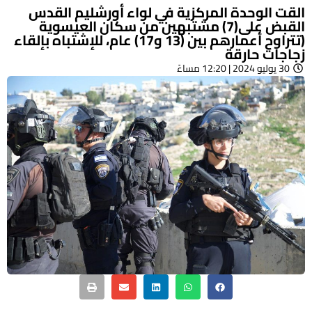
القت الوحدة المركزية في لواء أورشليم القدس
القبض على(7) مشتبهين من سكان العيسوية
(تتراوح أعمارهم بين (13 و17) عام، للإشتباه بإلقاء
زجاجات حارقة
30 يوليو 2024 | 12:20 مساءً