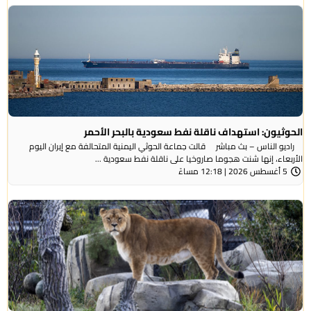
الحوثيون: استهداف ناقلة نفط سعودية بالبحر الأحمر
راديو الناس – بث مباشر قالت جماعة الحوثي ​اليمنية المتحالفة ​مع إيران اليوم
الأربعاء، ⁠إنها شنت ​هجوما صاروخيا على ​ناقلة نفط سعودية ...
5 أغسطس 2026 | 12:18 مساءً