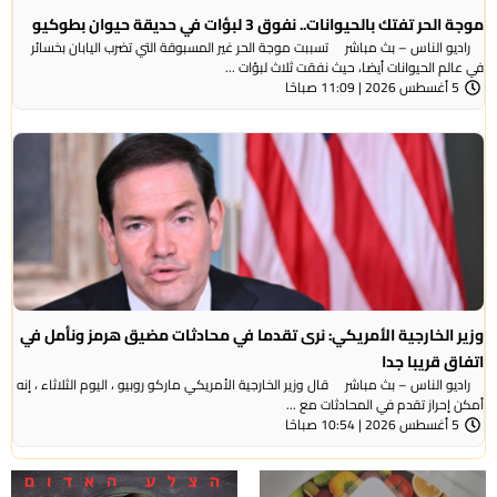
موجة الحر تفتك بالحيوانات.. نفوق 3 لبؤات في حديقة حيوان بطوكيو
راديو الناس – بث مباشر تسببت موجة الحر غير المسبوقة التي تضرب اليابان بخسائر
في عالم الحيوانات أيضا، حيث نفقت ثلاث لبؤات ...
5 أغسطس 2026 | 11:09 صباحًا
وزير الخارجية الأمريكي: نرى تقدما في محادثات مضيق هرمز ونأمل في
اتفاق قريبا جدا
راديو الناس – بث مباشر قال وزير الخارجية الأمريكي ماركو روبيو ، اليوم الثلاثاء ، إنه
أمكن إحراز تقدم في المحادثات مع ...
5 أغسطس 2026 | 10:54 صباحًا