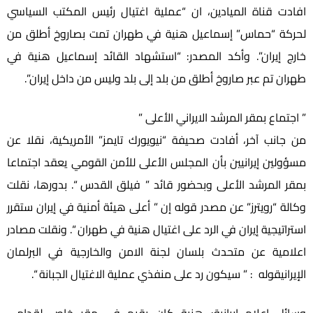
افادت قناة الميادين، ان “عملية اغتيال رئيس المكتب السياسي
لحركة “حماس” إسماعيل هنية في طهران تمت بصاروخ أطلق من
خارج إيران”. وأكد المصدر: “استشهاد القائد إسماعيل هنية في
طهران تم عبر صاروخ أطلق من بلد إلى بلد وليس من داخل إيران”.
” اجتماع بمقر المرشد الايراني الأعلى ”
من جانب آخر، أفادت صحيفة “نيويورك تايمز” الأمريكية، نقلا عن
مسؤولين إيرانيين بأن المجلس الأعلى للأمن القومي يعقد اجتماعا
بمقر المرشد الأعلى وبحضور قائد ” فيلق القدس “. بدورها، نقلت
وكالة “رويترز” عن مصدر قوله إن ” أعلى هيئة أمنية في إيران ستقرر
استراتيجية إيران في الرد على اغتيال هنية في طهران “. ونقلت مصادر
اعلامية عن متحدث بلسان لجنة الامن والخارجية في البرلمان
الإيرانيقوله : ” سيكون رد على منفذي عملية الاغتيال الجبانة “.