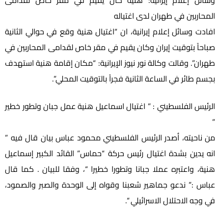
وسائل إعلام إيرانية: هنية كان يقيم في مقر خاص لقدامى
المحاربين في طهران لدى اغتياله
افادت وسائل إعلام إيرانية، ان “اغتيال هنية وقع في حوالي الثانية
صباحاً بتوقيت إيران وكان يقيم في مقر خاص لقدامى المحاربين في
طهران”. وقالت وكالة نور نيوز الإيرانية: “مكان إقامة هنية استهدف
بجسم طائر في الساعة الثانية فجراً بالتوقيت المحلي”.
الرئيس الفلسطيني : ” اغتيال اسماعيل هنية عمل جبان وتطور خطير
”
من ناحيته، أصدر الرئيس الفلسطيني محمود عباس بيان قال فيه ”
انه يدين بشدة اغتيال رئيس حركة “حماس” القائد الكبير إسماعيل
هنية، واعتبره عملا جبانا وتطورا خطيرا “، وفقا للبيان . كما قال
عباس :” ندعو جماهير شعبنا وقواه إلى الوحدة والصبر والصمود،
في وجه الاحتلال الاسرائيلي “.