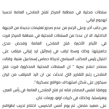
سلطات محلية في منطقة المركز تفتح الملاجئ العامة تحسبا
لهجوم ايراني
من جانب آخر، وعلى الرغم من عدم صدور تعليمات جديدة من الجبهة
الداخلية، الا ان عددا من السلطات المحلية في منطقة المركز قررت
في الأيام الأخيرة فتح الملاجئ العامة وفحص مدى
جاهزيتها، وذلك وسط ترقب في إسرائيل لرد إيراني مرتقب على
اغتيال رئيس المكتب السياسي لحركة حماس إسماعيل هنية. وقالت
مصادر اعلام عبرية ” ان السلطات المحلية المذكورة قررت فتح
الملاجئ رغم التقارير التي تحدثت عن ان الرد المرتقب من ايران
سيكون على شكل استهداف مواقع عسكرية “.
ووفقا لنفس المصادر فانه تم فتح الملاجئ العامة في رأس العين،
وهرتسليا، وكذلك في كريات اونو، ورمات غان.
على صعيد متصل، تم يوم أمس الخميس، اختتام تدريب لطواقم