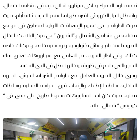
نجمة داود الحمراء يحاكي سيناريو اندلاع حرب في منطقة الشمال،
وانقطاع التيار الكهربائي لفترة طويلة. استمر التدريب ثلاثة أيام، بحيث
تدربت الطواقم على تقديم الإسعافات الأولية لمصابين في مواقع
مختلفة في منطقتي الشمال و”الشارون ” في مركز البلاد. كما تخلل
التدريب استخدام وسائل تكنولوجية ولوجستية خاصة ومركبات خاصة
كذلك. وفي اطار التدريب، تم التعامل مع سيناريوهات تتعلق ببنك
الدم والتبرع بالدم في ظروف يتخللها عطل في البنى التحتية.
وجرى خلال التدريب التعامل مع طواقم الشرطة، الجيش، الجبهة
الداخلية، سلطة الإطفاء والإنقاذ، فرق الحراسة المحلية وسلطات
محلية، بحيث كان احد السناريوهات سقوط صاروخ على مبنى في ”
كيبوتس ” شمالي البلاد.