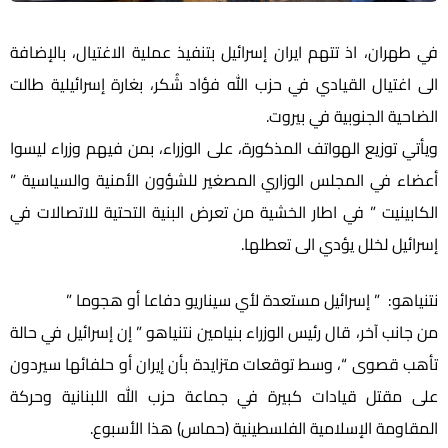
في طهران، اذ تتهم ايران إسرائيل بتنفيذ عملية الاغتيال، بالإضافة
الى اغتيال القيادي في حزب الله فؤاد شُكر، بغارة إسرائيلية طالت
الضاحية الجنوبية في بيروت.
ويأتي توزيع الهواتف المذكورة، على الوزراء، بمن فيهم وزراء ليسوا
أعضاء في المجلس الوزاري المصغير للشؤون الأمنية والسياسية ”
الكابينيت ” في اطار الخشية من تعرض البنية التحتية للاتصالات في
إسرائيل لخلل يؤدي الى تعطلها.
نتنياهو: ” إسرائيل مستعدة لأي سيناريو دفاعا أو هجوما ”
من جانب آخر، قال رئيس الوزراء بنيامين نتنياهو ” إن إسرائيل في حالة
تأهب قصوى “، وسط توقعات متزايدة بأن إيران أو حلفائها سيردون
على مقتل قيادات كبيرة في جماعة حزب الله اللبنانية وحركة
المقاومة الإسلامية الفلسطينية (حماس) هذا الأسبوع.