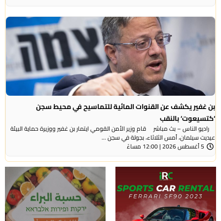
بن غفير يكشف عن القنوات المائية للتماسيح في محيط سجن
‘كتسيعوت‘ بالنقب
راديو الناس – بث مباشر قام وزير الأمن القومي ايتمار بن غفير ووزيرة حماية البيئة
عيديت سيلمان، أمس الثلاثاء، بجولة في سجن ...
5 أغسطس 2026 | 12:00 مساءً