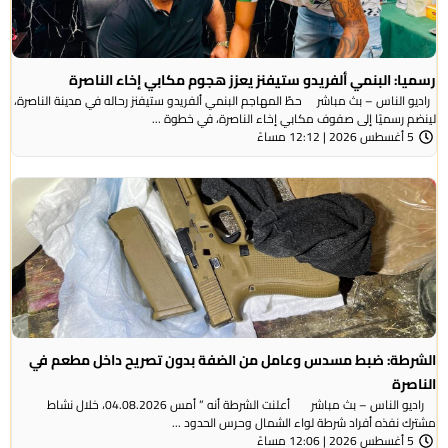
رسميا: البنمي ألفريدو ستيفنز يعزز هجوم مكابي إخاء الناصرة
راديو الناس – بث مباشر حطّ المهاجم البنمي ألفريدو ستيفنز رحاله في مدينة الناصرة،
لينضم رسميًا إلى صفوف مكابي إخاء الناصرة، في خطوة ...
5 أغسطس 2026 | 12:12 مساءً
الشرطة: ضبط مسدس وعامل من الضفة بدون تصريح داخل مطعم في
الناصرة
راديو الناس – بث مباشر أعلنت الشرطة أنه ” أمس 04.08.2026، خلال نشاط
مشترك نفذه أفراد شرطة لواء الشمال وحرس الحدود ...
5 أغسطس 2026 | 12:06 مساءً