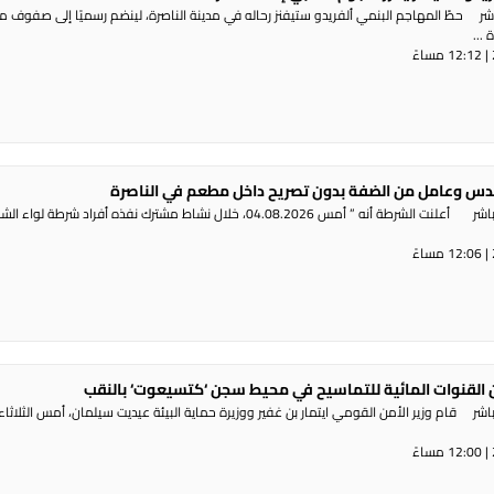
شر حطّ المهاجم البنمي ألفريدو ستيفنز رحاله في مدينة الناصرة، لينضم رسميًا إلى صفوف 
...
س وعامل من الضفة بدون تصريح داخل مطعم في الناصرة
راديو الناس – بث مباشر أعلنت الشرطة أنه ” أمس 04.08.2026، خلال نشاط مشترك نفذه أفراد شرطة لوا
القنوات المائية للتماسيح في محيط سجن ‘كتسيعوت‘ بالنقب
ر قام وزير الأمن القومي ايتمار بن غفير ووزيرة حماية البيئة عيديت سيلمان، أمس الثلاثاء،