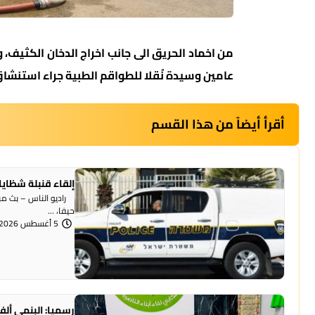
من اخماد الحريق الى جانب اخراج الدخان الكثيف،
عامين وسيدة نُقلا للطواقم الطبية جراء استنشاق 
أقرأ أيضاً من هذا القسم
إلقاء قنبلة شظايا
راديو الناس – بث مبا
حيفا، ...
5 أغسطس 2026 | 1:07 مساءً
رسميا: البنمي ألف