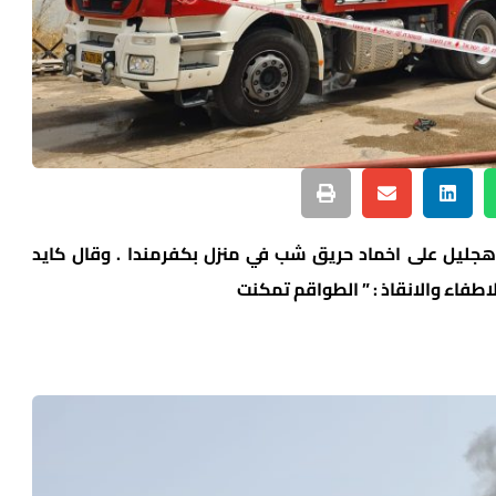
جليل على اخماد حريق شب في منزل بكفرمندا . وقال كايد
طفاء والانقاذ : ” الطواقم تمكنت