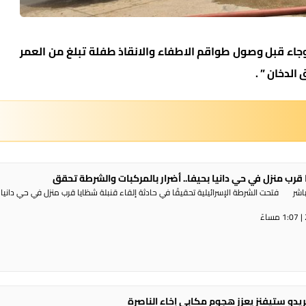
 وجاء قبل وصول طواقم الاطفاء والانقاذ طفلة تبلغ من العمر
الدخان ” .
 قرب منزل في حي دانيا بحيفا.. أضرار بالمركبات والشرطة تحقق
شر فتحت الشرطة الإسرائيلية تحقيقًا في حادثة إلقاء قنبلة شظايا قرب منزل في حي دانيا 
ريدو ستيفنز يعزز هجوم مكابي إخاء الناصرة