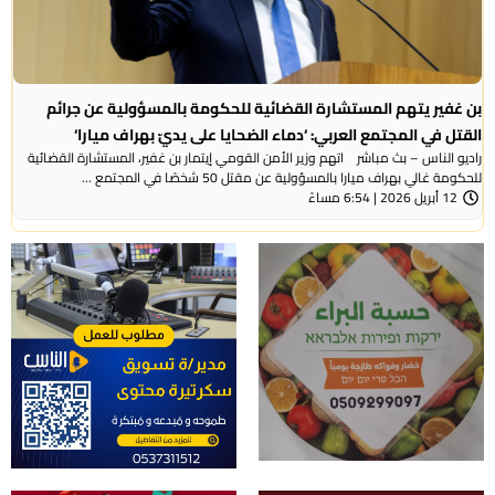
بن غفير يتهم المستشارة القضائية للحكومة بالمسؤولية عن جرائم
القتل في المجتمع العربي: ‘دماء الضحايا على يديّ بهراف ميارا‘
راديو الناس – بث مباشر اتهم وزير الأمن القومي إيتمار بن غفير، المستشارة القضائية
للحكومة غالي بهراف ميارا بالمسؤولية عن مقتل 50 شخصًا في المجتمع ...
12 أبريل 2026 | 6:54 مساءً