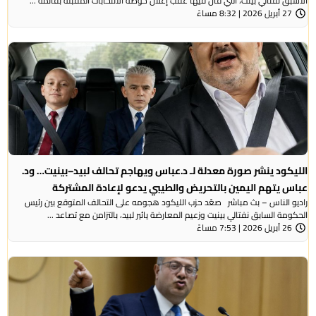
الأسبق نفتالي بينت، التي قال فيها عقب إعلان خوضه الانتخابات المقبلة بقائمة ...
27 أبريل 2026 | 8:32 مساءً
الليكود ينشر صورة معدلة لـ د.عباس ويهاجم تحالف لبيد–بينيت… ود.
عباس يتهم اليمين بالتحريض والطيبي يدعو لإعادة المشتركة
راديو الناس – بث مباشر صعّد حزب الليكود هجومه على التحالف المتوقع بين رئيس
الحكومة السابق نفتالي بينيت وزعيم المعارضة يائير لبيد، بالتزامن مع تصاعد ...
26 أبريل 2026 | 7:53 مساءً