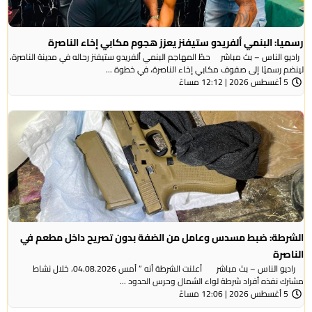
رسميا: البنمي ألفريدو ستيفنز يعزز هجوم مكابي إخاء الناصرة
راديو الناس – بث مباشر حطّ المهاجم البنمي ألفريدو ستيفنز رحاله في مدينة الناصرة،
لينضم رسميًا إلى صفوف مكابي إخاء الناصرة، في خطوة ...
5 أغسطس 2026 | 12:12 مساءً
الشرطة: ضبط مسدس وعامل من الضفة بدون تصريح داخل مطعم في
الناصرة
راديو الناس – بث مباشر أعلنت الشرطة أنه ” أمس 04.08.2026، خلال نشاط
مشترك نفذه أفراد شرطة لواء الشمال وحرس الحدود ...
5 أغسطس 2026 | 12:06 مساءً