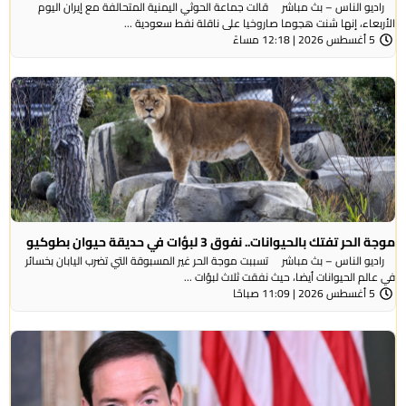
راديو الناس – بث مباشر قالت جماعة الحوثي ​اليمنية المتحالفة ​مع إيران اليوم
الأربعاء، ⁠إنها شنت ​هجوما صاروخيا على ​ناقلة نفط سعودية ...
5 أغسطس 2026 | 12:18 مساءً
موجة الحر تفتك بالحيوانات.. نفوق 3 لبؤات في حديقة حيوان بطوكيو
راديو الناس – بث مباشر تسببت موجة الحر غير المسبوقة التي تضرب اليابان بخسائر
في عالم الحيوانات أيضا، حيث نفقت ثلاث لبؤات ...
5 أغسطس 2026 | 11:09 صباحًا