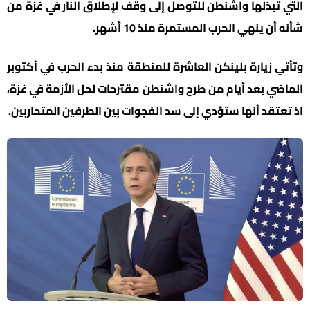
التي تبذلها واشنطن للتوصل إلى وقف لإطلاق النار في غزة من
شأنه أن ينهي الحرب المستمرة منذ 10 أشهر.
وتأتي زيارة بلينكن العاشرة للمنطقة منذ بدء الحرب في أكتوبر
الماضي بعد أيام من طرح واشنطن مقترحات لحل الأزمة في غزة،
اذ تعتقد أنها ستؤدي إلى سد الفجوات بين الطرفين المتحاربين.