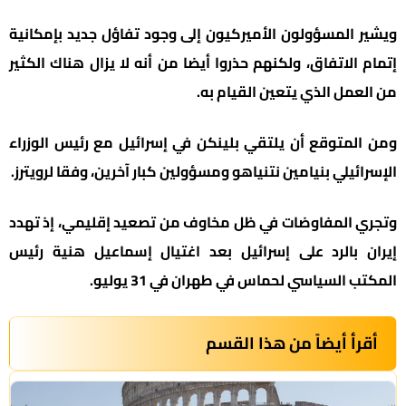
ويشير المسؤولون الأميركيون إلى وجود تفاؤل جديد بإمكانية
إتمام الاتفاق، ولكنهم حذروا أيضا من أنه لا يزال هناك الكثير
من العمل الذي يتعين القيام به.
ومن المتوقع أن يلتقي بلينكن في إسرائيل مع رئيس الوزراء
الإسرائيلي بنيامين نتنياهو ومسؤولين كبار آخرين، وفقا لرويترز.
وتجري المفاوضات في ظل مخاوف من تصعيد إقليمي، إذ تهدد
إيران بالرد على إسرائيل بعد اغتيال إسماعيل هنية رئيس
المكتب السياسي لحماس في طهران في 31 يوليو.
أقرأ أيضاً من هذا القسم