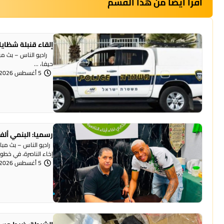
أقرأ أيضاً من هذا القسم
إلقاء قنبلة شظايا
راديو الناس – بث مبا
حيفا، ...
5 أغسطس 2026 | 1:07 مساءً
رسميا: البنمي ألف
راديو الناس – بث مبا
إخاء الناصرة، في خطوة 
5 أغسطس 2026 | 12:12 مساءً