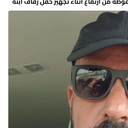
طه من ارتفاع أثناء تجهيز حفل زفاف ابنه