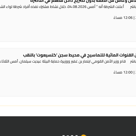
س وعامل من الضفة بدون تصريح داخل مطعم في الناصرة
راديو الناس – بث مباشر أعلنت الشرطة أنه ” أمس 04.08.2026، خلال نشاط مشترك نفذه أفراد شرطة لوا
القنوات المائية للتماسيح في محيط سجن ‘كتسيعوت‘ بالنقب
ر قام وزير الأمن القومي ايتمار بن غفير ووزيرة حماية البيئة عيديت سيلمان، أمس الثلاثاء،