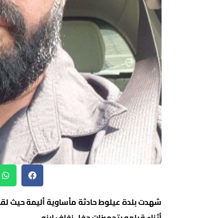
شهدت بلدة عيلوط حادثة مأساوية أليمة حيث لقي
أثناء قيامه بتجهيزات حفل زفاف ابنه.