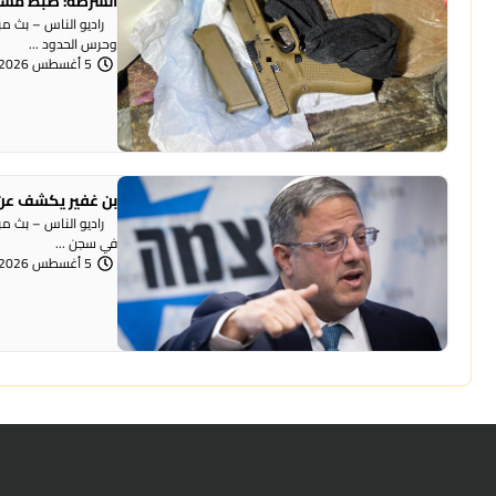
الشرطة: ضبط مسد
وحرس الحدود ...
5 أغسطس 2026 | 12:06 مساءً
بن غفير يكشف عن 
راديو الناس – بث مباش
في سجن ...
5 أغسطس 2026 | 12:00 مساءً