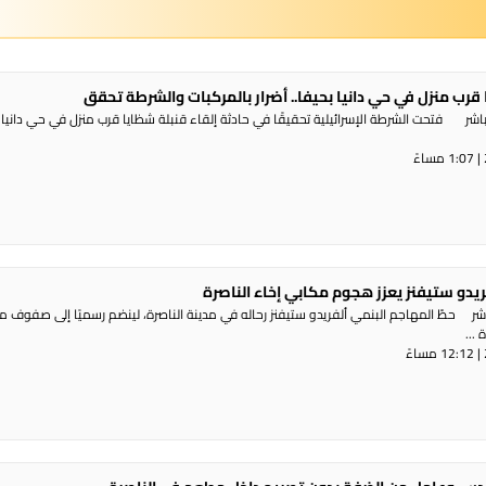
 قرب منزل في حي دانيا بحيفا.. أضرار بالمركبات والشرطة تحقق
شر فتحت الشرطة الإسرائيلية تحقيقًا في حادثة إلقاء قنبلة شظايا قرب منزل في حي دانيا 
ريدو ستيفنز يعزز هجوم مكابي إخاء الناصرة
شر حطّ المهاجم البنمي ألفريدو ستيفنز رحاله في مدينة الناصرة، لينضم رسميًا إلى صفوف 
...