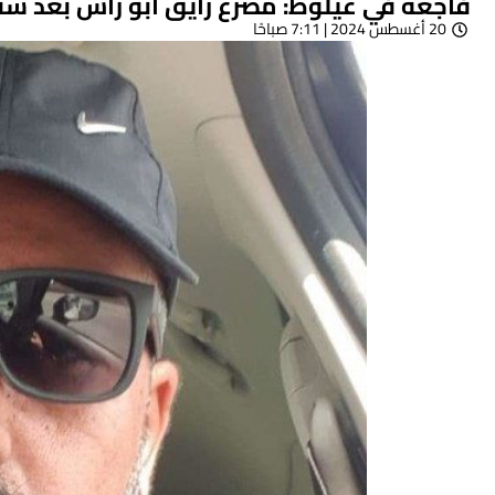
فاجعة في عيلوط: مصرع رايق أبو راس بعد سقو
20 أغسطس 2024 | 7:11 صباحًا