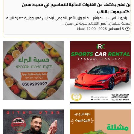
بن غفير يكشف عن القنوات المائية للتماسيح في محيط سجن
‘كتسيعوت‘ بالنقب
راديو الناس – بث مباشر قام وزير الأمن القومي ايتمار بن غفير ووزيرة حماية البيئة
عيديت سيلمان، أمس الثلاثاء، بجولة في سجن ...
5 أغسطس 2026 | 12:00 مساءً