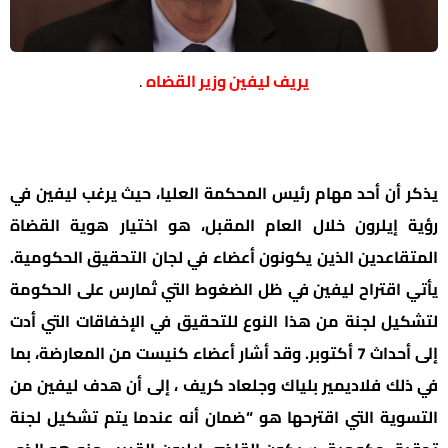
يريف ليفين وزير القضاه
.
يذكر أن أحد مهام رئيس المحكمة العليا، حيث يرغب ليفين في
رؤية إيلرون خلال العام المقبل، هو اختيار هوية القضاة
المتقاعدين الذين يكونون أعضاء في لجان التحقيق الحكومية.
يأتي اقتراح ليفين في ظل الضغوط التي تُمارس على الحكومة
لتشكيل لجنة من هذا النوع للتحقيق في الإخفاقات التي أدت
إلى أحداث 7 أكتوبر. وقد أشار أعضاء كنيست من المعارضة، بما
في ذلك فلاديمير بلياك وجلعاد كريف ، إلى أن هدف ليفين من
التسوية التي اقترحها هو “ضمان أنه عندما يتم تشكيل لجنة