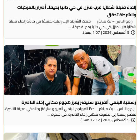
إلقاء قنبلة شظايا قرب منزل في حي دانيا بحيفا.. أضرار بالمركبات
والشرطة تحقق
راديو الناس – بث مباشر فتحت الشرطة الإسرائيلية تحقيقًا في حادثة إلقاء قنبلة
شظايا قرب منزل في حي دانيا بمدينة حيفا، ...
5 أغسطس 2026 | 1:07 مساءً
رسميا: البنمي ألفريدو ستيفنز يعزز هجوم مكابي إخاء الناصرة
راديو الناس – بث مباشر حطّ المهاجم البنمي ألفريدو ستيفنز رحاله في مدينة الناصرة،
لينضم رسميًا إلى صفوف مكابي إخاء الناصرة، في خطوة ...
5 أغسطس 2026 | 12:12 مساءً