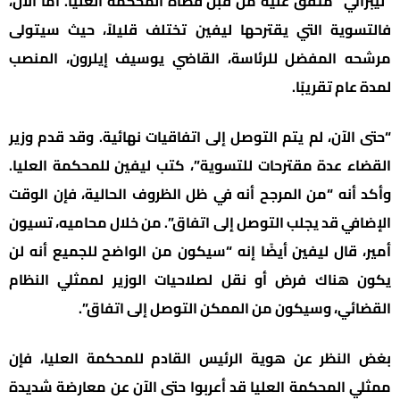
“ليبرالي” متفق عليه من قبل قضاة المحكمة العليا. أما الآن،
فالتسوية التي يقترحها ليفين تختلف قليلاً، حيث سيتولى
مرشحه المفضل للرئاسة، القاضي يوسيف إيلرون، المنصب
لمدة عام تقريبًا.
“حتى الآن، لم يتم التوصل إلى اتفاقيات نهائية. وقد قدم وزير
القضاء عدة مقترحات للتسوية”، كتب ليفين للمحكمة العليا.
وأكد أنه “من المرجح أنه في ظل الظروف الحالية، فإن الوقت
الإضافي قد يجلب التوصل إلى اتفاق”. من خلال محاميه، تسيون
أمير، قال ليفين أيضًا إنه “سيكون من الواضح للجميع أنه لن
يكون هناك فرض أو نقل لصلاحيات الوزير لممثلي النظام
القضائي، وسيكون من الممكن التوصل إلى اتفاق”.
بغض النظر عن هوية الرئيس القادم للمحكمة العليا، فإن
ممثلي المحكمة العليا قد أعربوا حتى الآن عن معارضة شديدة