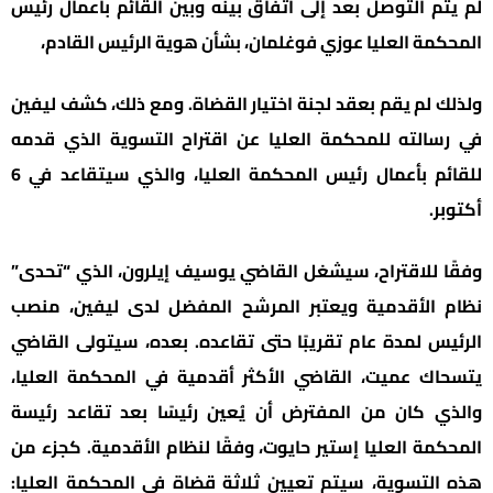
لم يتم التوصل بعد إلى اتفاق بينه وبين القائم بأعمال رئيس
المحكمة العليا عوزي فوغلمان، بشأن هوية الرئيس القادم،
ولذلك لم يقم بعقد لجنة اختيار القضاة. ومع ذلك، كشف ليفين
في رسالته للمحكمة العليا عن اقتراح التسوية الذي قدمه
للقائم بأعمال رئيس المحكمة العليا، والذي سيتقاعد في 6
أكتوبر.
وفقًا للاقتراح، سيشغل القاضي يوسيف إيلرون، الذي “تحدى”
نظام الأقدمية ويعتبر المرشح المفضل لدى ليفين، منصب
الرئيس لمدة عام تقريبًا حتى تقاعده. بعده، سيتولى القاضي
يتسحاك عميت، القاضي الأكثر أقدمية في المحكمة العليا،
والذي كان من المفترض أن يُعين رئيسًا بعد تقاعد رئيسة
المحكمة العليا إستير حايوت، وفقًا لنظام الأقدمية. كجزء من
هذه التسوية، سيتم تعيين ثلاثة قضاة في المحكمة العليا: