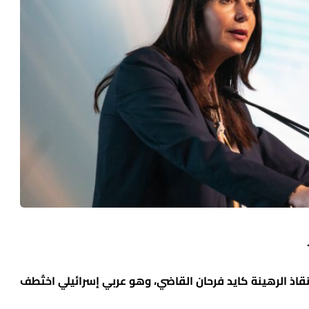
إنقاذ الرهينة كايد فرحان القاضي، وهو عربي إسرائيلي اختُطف