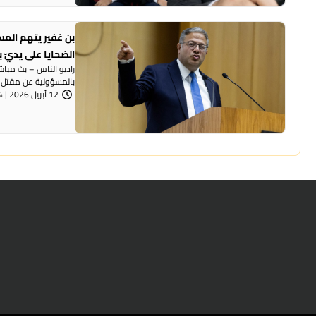
بن غفير يتهم المس
الضحايا على يديّ ب
راديو الناس – بث مباش
بالمسؤولية عن مقتل 50 شخصًا في المجتمع ...
12 أبريل 2026 | 6:54 مساءً