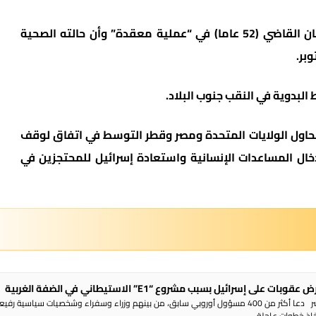
وقال الجيش الإسرائيلي إنه جرى تحرير كايد فرحان القاضي (52 عاما) في “عملية معقدة” وأن حالته الصحية
لبدوية في النقب جنوب البلاد.
 تحاول الولايات المتحدة ومصر وقطر التوسط في اتفاق لوقف
ال المساعدات الإنسانية واستعادة إسرائيل للمحتجزين في
 على إسرائيل بسبب مشروع “E1” الاستيطاني في الضفة الغربية
راديو الناس – بث مباشر دعا أكثر من 400 مسؤول أوروبي سابق، من بينهم وزراء وسفراء وشخصيات سياسية رفي
تخاذ خطوات عاجلة ...