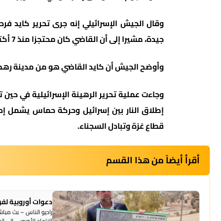
جيدة، مشيرا إلى أن القاضي كان محتجزا منذ 7 أكتوبر.
وأوضح الجيش أن كايد القاضي هو من مدينة رهط ا
وجاءت عملية تحرير الرهينة الإسرائيلية في حين
إطلاق النار بين إسرائيل وحركة حماس يشمل إدخ
قطاع غزة وتبادل السجناء.
أقرأ أيضاً من هذا القسم
دعوات أوروبية لفرض عقوبات
الاتحاد الأوروبي إلى ا