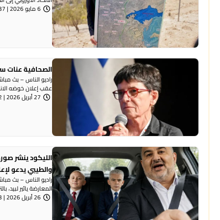
6 مايو 2026 | 10:37 صباحًا
الصحافية عنات سر
راديو الناس – بث مبا
عقب إعلان خوضه الانتخ
27 أبريل 2026 | 8:32 مساءً
الليكود ينشر صورة
والطيبي يدعو لإع
راديو الناس – بث مبا
المعارضة يائير لبيد، بال
26 أبريل 2026 | 7:53 مساءً