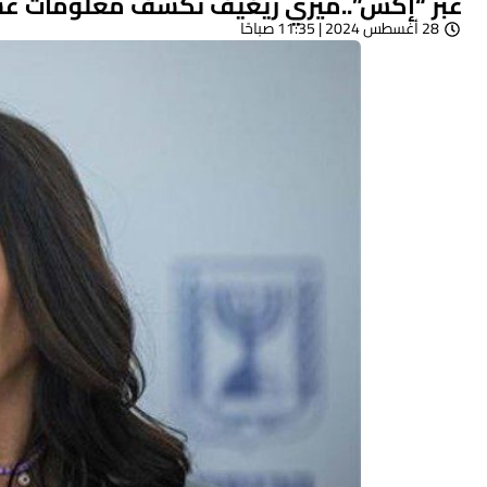
عبر “إكس”..ميري ريغيف تكشف معلومات ع
28 أغسطس 2024 | 11:35 صباحًا