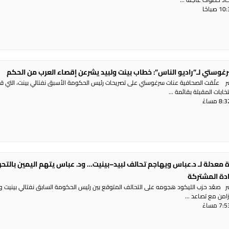
غوستي لـ”راديو الناس”: خطاب بينت ولبيد يشرعن إقصاء العرب من الحكم
شر علّقت الصحافية عنات سرغوستي على تصريحات رئيس الحكومة الأسبق نفتالي بينت، التي ق
ابات المقبلة بقائمة ...
 معدلة لـ د.عباس ويهاجم تحالف لبيد–بينيت… ود. عباس يتهم اليمين بالتح
ادة المشتركة
شر صعّد حزب الليكود هجومه على التحالف المتوقع بين رئيس الحكومة السابق نفتالي بينيت و
تزامن مع تصاعد ...