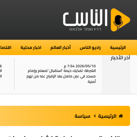
الرئيسية
راديو الناس
أخبار العالم
اخبار محلية
اقتصاد
آخر الأخبار
2026/05/10 7:54 م
06
استنفار في حي الطور بالقدس بعد الإبلاغ عن 16
الشرطة: تفكيك خيمة ‘استقبال‘ لمعلم وإمام
ال
يل
مسجد في عين ماهل بعد الإفراج عنه من تهم
ال
أمنية
الرئيسية
سياسة