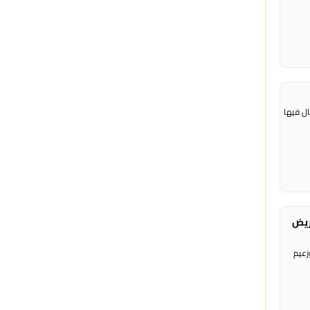
ال فيها
ريض
زعيم