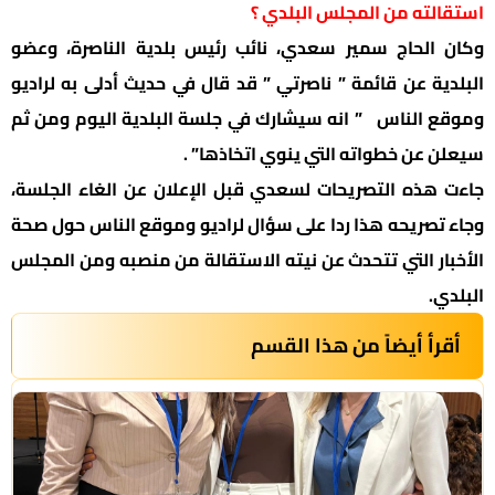
استقالته من المجلس البلدي ؟
وكان الحاج سمير سعدي، نائب رئيس بلدية الناصرة، وعضو
البلدية عن قائمة ” ناصرتي ” قد قال في حديث أدلى به لراديو
وموقع الناس ” انه سيشارك في جلسة البلدية اليوم ومن ثم
سيعلن عن خطواته التي ينوي اتخاذها” .
جاءت هذه التصريحات لسعدي قبل الإعلان عن الغاء الجلسة،
وجاء تصريحه هذا ردا على سؤال لراديو وموقع الناس حول صحة
الأخبار التي تتحدث عن نيته الاستقالة من منصبه ومن المجلس
البلدي.
أقرأ أيضاً من هذا القسم