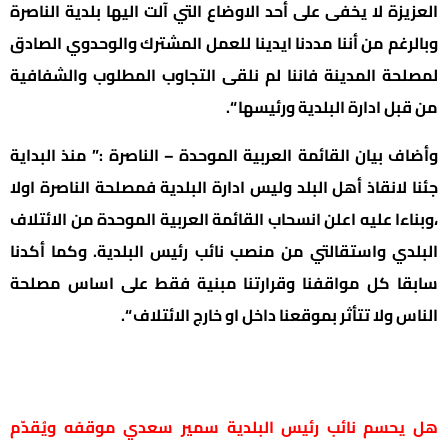
العزيزة لا يخفى على أحد الاوضاع التي آلت اليها بلدية الناصرة
وبالرغم من أننا مددنا ايدينا للعمل المشترك والوحدوي الصادق
لمصلحة المدينة فاننا لم نلقى التجاوب المطلوب والشفافية
من قبل ادارة البلدية ورئيسها “.
وأضاف بيان القائمة العربية الموحدة – الناصرة :” منذ البداية
جئنا لانقاذ أهل البلد وليس ادارة البلدية فمصلحة الناصرة اولا
،وبناءا عليه اعلن انسحاب القائمة العربية الموحدة من الائتلاف
البلدي واستقالتي من منصب نائب رئيس البلدية. وكما أكدنا
سابقا كل مواقفنا وقرارتنا مبنية فقط على اساس مصلحة
الناس ولا تتأثر بموقعنا داخل او خارج الائتلاف “.
هل يحسم نائب رئيس البلدية سمير سعدي موقفه ويُقدّم