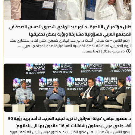
خلال مؤتمر في الناصرة.. د. نور عبد الهادي شحبري: تحسين الصحة في
المجتمع العربي مسؤولية مشتركة ورؤية يمكن تحقيقها
راديو الناس – بث مباشر أكدت د. نور عبد الهادي شحبري، خلال لقاء استشاري عقد
اليوم الخميس، لمناقشة الخطة الخمسية المستقبلية لصحة المجتمع العربي، ...
25 يونيو 2026 | 6:42 مساءً
د. منصور عباس: ‘دولة اسرائيل لا تريد تجنيد العرب.. لا أحد يريد رؤية 50
ألف جندي عربي يحملون رشاشات ‘ام 16‘ عائدون بها الى بلداتهم‘
راديو الناس – بث مباشر قال عضو الكنيست د. منصور عباس، رئيس القائمة العربية