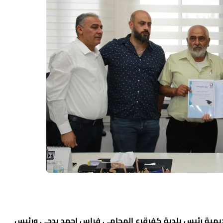
كاديمية رئيس بلدية كفرقرع المحامي فراس احمد بدحي ورئيس