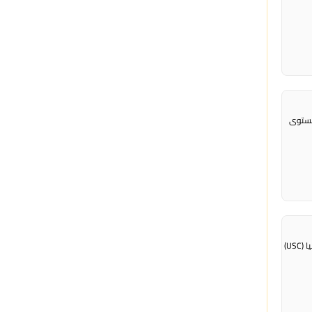
مستوى
راديو الناس – بث مباشر أثار تحقيق صحافي عاصفة في الولايات المتحدة بعد الكشف عن أن جامعة جنوب كاليفورنيا (USC)