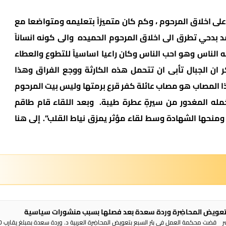
على اخلاق المرحوم ، وكم كان متميزاً بتعليمه ومتواضعا مع
 بدحي تطرق الى اخلاق المرحوم الحميده والى كونه انساناً
به الناس وهو احب الناس وكان راعيا اساسياً للتطوع والعطاء
ر ان الجبال تأبى ان تتحمل هذه الكارثة ووجع الفراق وهذا
ذا المصاب هو مصاب عائلة كفر قرع برمتها وليس بيت المرحوم
َمله المغدور من سيرةٍ عطرة طيبة. وبعد اللقاء قام طاقم
ء ومنحها الشهادة وسط لقاء مؤثر يمزق نياط القلب”. إلى هنا
عويض المحاضِرة وردة سعدة بعد فصلها بسبب منشورات سياسية