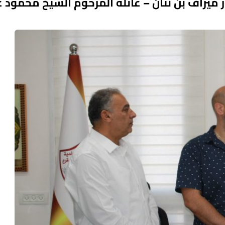
ميراف بن نتان – عائلة المرحوم الشيخ محمود ع