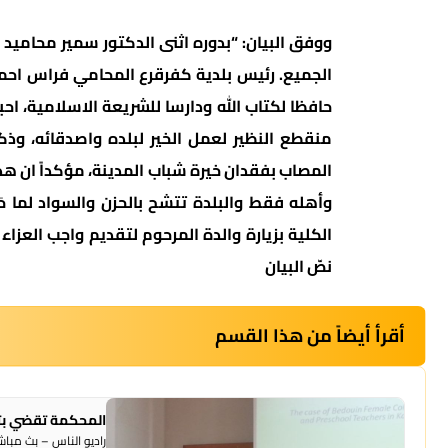
ووفق البيان: “بدوره اثنى الدكتور سمير محاميد 
الجميع. رئيس بلدية كفرقرع المحامي فراس احمد
حافظا لكتاب الله ودارسا للشريعة الاسلامية، اح
منقطع النظير لعمل الخير لبلده واصدقائه، وذك
المصاب بفقدان خيرة شباب المدينة، مؤكداً ان ه
وأهله فقط والبلدة تتشح بالحزن والسواد لما ح
الكلية بزيارة والدة المرحوم لتقديم واجب العزا
نصّ البيان
أقرأ أيضاً من هذا القسم
المحكمة تقضي بت