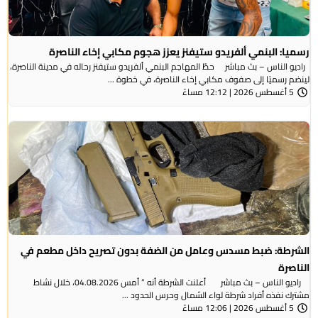
رسميا: البنمي ألفريدو ستيفنز يعزز هجوم مكابي إخاء الناصرة
راديو الناس – بث مباشر حطّ المهاجم البنمي ألفريدو ستيفنز رحاله في مدينة الناصرة،
لينضم رسميًا إلى صفوف مكابي إخاء الناصرة، في خطوة ...
5 أغسطس 2026 | 12:12 مساءً
الشرطة: ضبط مسدس وعامل من الضفة بدون تصريح داخل مطعم في
الناصرة
راديو الناس – بث مباشر أعلنت الشرطة أنه ” أمس 04.08.2026، خلال نشاط
مشترك نفذه أفراد شرطة لواء الشمال وحرس الحدود ...
5 أغسطس 2026 | 12:06 مساءً