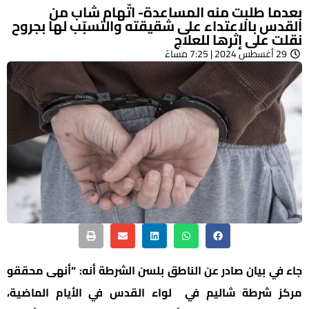
بعدما طلبت منه المساعدة- اتّهام شاب من
القدس بالاعتداء على شقيقته والتسبّب لها بجروح
نقلت على إثرها للعلاج
29 أغسطس 2024 | 7:25 مساءً
جاء في بيان صادر عن الناطق بلسن الشرطة أنه: “أنهى محققو
مركز شرطة شاليم في لواء القدس في الأيام الماضية،