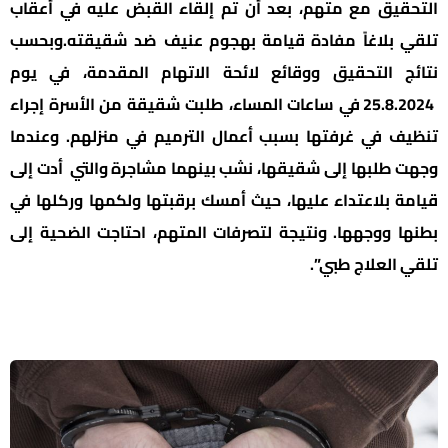
التحقيق مع متهم، بعد أن تم إلقاء القبض عليه في أعقاب
تلقي بلاغاً مفادة قيامة بهجوم عنيف ضد شقيقته.وبحسب
نتائج التحقيق ووقائع لائحة الاتهام المقدمة، في يوم
25.8.2024 في ساعات المساء، طلبت شقيقة من الأسرة إجراء
تنظيف في غرفتها بسبب أعمال الترميم في منزلهم. وعندما
وجهت طلبها إلى شقيقها، نشب بينهما مشاجرة والتي أدت إلى
قيامة بلاعتداء عليها، حيث أمسك برقبتها ولكمها وركلها في
بطنها ووجهها. ونتيجة لتصرفات المتهم، احتاجت الضحية إلى
تلقي العلاج طبي”.