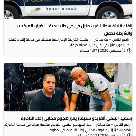
إلقاء قنبلة شظايا قرب منزل في حي دانيا بحيفا.. أضرار بالمركبات
والشرطة تحقق
راديو الناس – بث مباشر فتحت الشرطة الإسرائيلية تحقيقًا في حادثة إلقاء قنبلة
شظايا قرب منزل في حي دانيا بمدينة حيفا، ...
5 أغسطس 2026 | 1:07 مساءً
رسميا: البنمي ألفريدو ستيفنز يعزز هجوم مكابي إخاء الناصرة
راديو الناس – بث مباشر حطّ المهاجم البنمي ألفريدو ستيفنز رحاله في مدينة الناصرة،
لينضم رسميًا إلى صفوف مكابي إخاء الناصرة، في خطوة ...
5 أغسطس 2026 | 12:12 مساءً