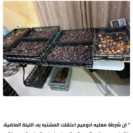
” ان شرطة معليه ادوميم اعتقلت المشتبه به، الليلة الماضية،