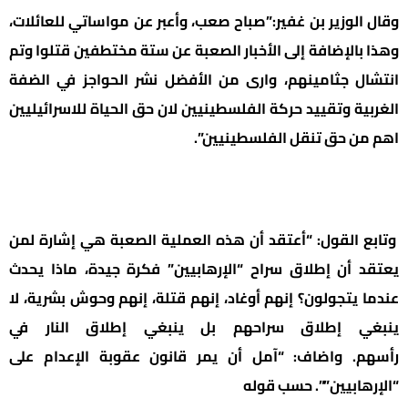
وقال الوزير بن غفير:”صباح صعب، وأعبر عن مواساتي للعائلات،
وهذا بالإضافة إلى الأخبار الصعبة عن ستة مختطفين قتلوا وتم
انتشال جثامينهم، وارى من الأفضل نشر الحواجز في الضفة
الغربية وتقييد حركة الفلسطينيين لان حق الحياة للاسرائيليين
اهم من حق تنقل الفلسطينيين”.
وتابع القول: “أعتقد أن هذه العملية الصعبة هي إشارة لمن
يعتقد أن إطلاق سراح “الإرهابيين” فكرة جيدة، ماذا يحدث
عندما يتجولون؟ إنهم أوغاد، إنهم قتلة، إنهم وحوش بشرية، لا
ينبغي إطلاق سراحهم بل ينبغي إطلاق النار في
رأسهم. واضاف: “آمل أن يمر قانون عقوبة الإعدام على
“الإرهابيين””. حسب قوله