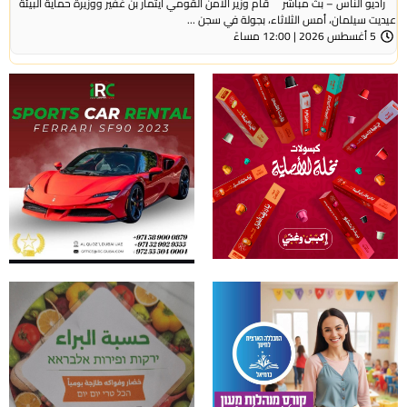
راديو الناس – بث مباشر قام وزير الأمن القومي ايتمار بن غفير ووزيرة حماية البيئة
عيديت سيلمان، أمس الثلاثاء، بجولة في سجن ...
5 أغسطس 2026 | 12:00 مساءً