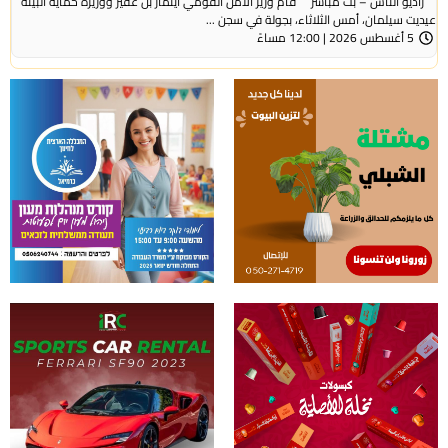
راديو الناس – بث مباشر قام وزير الأمن القومي ايتمار بن غفير ووزيرة حماية البيئة
عيديت سيلمان، أمس الثلاثاء، بجولة في سجن ...
5 أغسطس 2026 | 12:00 مساءً