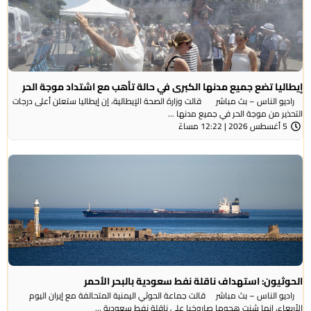
إيطاليا تضع جميع مدنها الكبرى في حالة تأهب مع اشتداد موجة الحر
راديو الناس – بث مباشر قالت وزارة الصحة الإيطالية، إن إيطاليا ستعلن أعلى درجات
التحذير من موجة ​الحر في جميع مدنها ...
5 أغسطس 2026 | 12:22 مساءً
الحوثيون: استهداف ناقلة نفط سعودية بالبحر الأحمر
راديو الناس – بث مباشر قالت جماعة الحوثي ​اليمنية المتحالفة ​مع إيران اليوم
الأربعاء، ⁠إنها شنت ​هجوما صاروخيا على ​ناقلة نفط سعودية ...