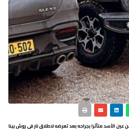
يوم، الشاب يزن ابو صلاح (23 عامًا) من عين الأسد متأثرا بجراحه بعد تعرضه لاطلاق نار في روش بينا