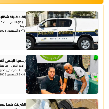
إلقاء قنبلة شظايا
راديو الناس – بث مبا
حيفا، ...
5 أغسطس 2026 | 1:07 مساءً
رسميا: البنمي ألف
راديو الناس – بث مبا
إخاء الناصرة، في خطوة 
5 أغسطس 2026 | 12:12 مساءً
الشرطة: ضبط مسد