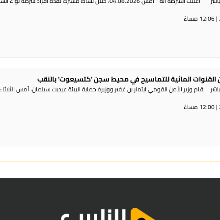
راديو الناس – بث مباشر أعلنت الشرطة أنه ” أمس 04.08.2026، خلال نشاط مشترك نفذه أفراد شرطة لوا
القنوات المائية للتماسيح في محيط سجن ‘كتسيعوت‘ بالنقب
ر قام وزير الأمن القومي ايتمار بن غفير ووزيرة حماية البيئة عيديت سيلمان، أمس الثلاثاء،