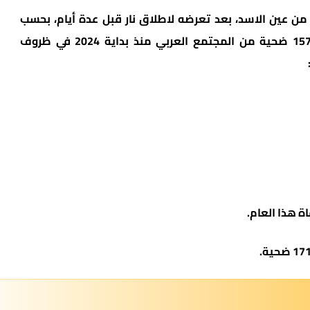
ح من عين الاسد، بعد تعرضه لاطلاق نار قبل عدة أيام، بحسب
معطيات جمعية “مبادرات إبراهيم”، فقد قُتل 157 ضحية من المجتمع العربي منذ بداية 2024 في ظروف