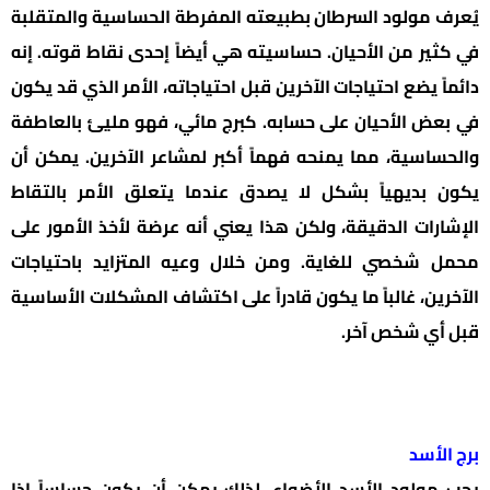
يُعرف مولود السرطان بطبيعته المفرطة الحساسية والمتقلبة
في كثير من الأحيان. حساسيته هي أيضاً إحدى نقاط قوته. إنه
دائماً يضع احتياجات الآخرين قبل احتياجاته، الأمر الذي قد يكون
في بعض الأحيان على حسابه. كبرج مائي، فهو مليئ بالعاطفة
والحساسية، مما يمنحه فهماً أكبر لمشاعر الآخرين. يمكن أن
يكون بديهياً بشكل لا يصدق عندما يتعلق الأمر بالتقاط
الإشارات الدقيقة، ولكن هذا يعني أنه عرضة لأخذ الأمور على
محمل شخصي للغاية. ومن خلال وعيه المتزايد باحتياجات
الآخرين، غالباً ما يكون قادراً على اكتشاف المشكلات الأساسية
قبل أي شخص آخر.
برج الأسد
يحب مولود الأسد الأضواء، لذلك يمكن أن يكون حساساً إذا