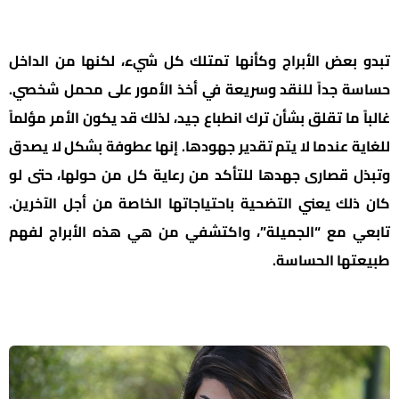
تبدو بعض الأبراج وكأنها تمتلك كل شيء، لكنها من الداخل
حساسة جداً للنقد وسريعة في أخذ الأمور على محمل شخصي.
غالباً ما تقلق بشأن ترك انطباع جيد، لذلك قد يكون الأمر مؤلماً
للغاية عندما لا يتم تقدير جهودها. إنها عطوفة بشكل لا يصدق
وتبذل قصارى جهدها للتأكد من رعاية كل من حولها، حتى لو
كان ذلك يعني التضحية باحتياجاتها الخاصة من أجل الآخرين.
تابعي مع “الجميلة”، واكتشفي من هي هذه الأبراج لفهم
طبيعتها الحساسة.