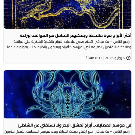
أكثر الأبراج قوة ملاحظة ويمكنهم التعامل مع المواقف ببراعة
راديو الناس – بث مباشر تتمتع بعض علامات الأبراج بالقدرة الفطرية على مراقبة
وملاحظة التفاصيل الدقيقة التي تميزهم كأفراد ويعرفون بالضبط ما سيقولونه عندما
...
6 يوليو 2026 | 8:12 مساءً
في موسم المصايف.. أبراج تعشق البحر ولا تستغني عن الشاطئ
راديو الناس – بث مباشر مع ارتفاع درجات الحرارة وبدء موسم المصايف، يفضل كثيرون