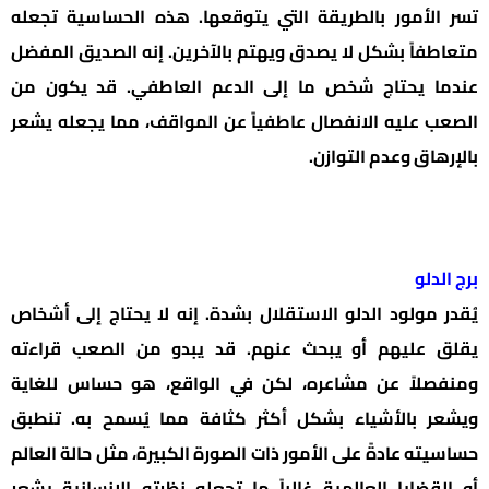
تسر الأمور بالطريقة التي يتوقعها. هذه الحساسية تجعله
متعاطفاً بشكل لا يصدق ويهتم بالآخرين. إنه الصديق المفضل
عندما يحتاج شخص ما إلى الدعم العاطفي. قد يكون من
الصعب عليه الانفصال عاطفياً عن المواقف، مما يجعله يشعر
بالإرهاق وعدم التوازن.
برج الدلو
يُقدر مولود الدلو الاستقلال بشدة. إنه لا يحتاج إلى أشخاص
يقلق عليهم أو يبحث عنهم. قد يبدو من الصعب قراءته
ومنفصلاً عن مشاعره، لكن في الواقع، هو حساس للغاية
ويشعر بالأشياء بشكل أكثر كثافة مما يُسمح به. تنطبق
حساسيته عادةً على الأمور ذات الصورة الكبيرة، مثل حالة العالم
أو القضايا العالمية غالباً ما تجعله نظرته الإنسانية يشعر