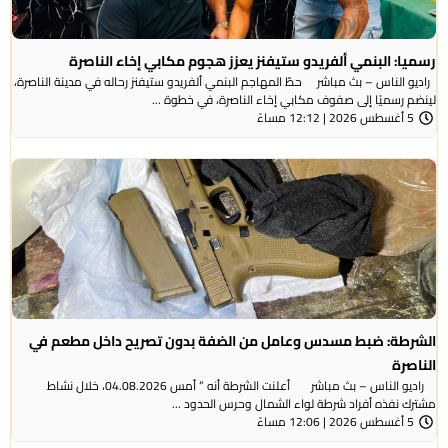
رسميا: البنمي ألفريدو ستيفنز يعزز هجوم مكابي إخاء الناصرة
راديو الناس – بث مباشر حطّ المهاجم البنمي ألفريدو ستيفنز رحاله في مدينة الناصرة،
لينضم رسميًا إلى صفوف مكابي إخاء الناصرة، في خطوة ...
5 أغسطس 2026 | 12:12 مساءً
الشرطة: ضبط مسدس وعامل من الضفة بدون تصريح داخل مطعم في
الناصرة
راديو الناس – بث مباشر أعلنت الشرطة أنه ” أمس 04.08.2026، خلال نشاط
مشترك نفذه أفراد شرطة لواء الشمال وحرس الحدود ...
5 أغسطس 2026 | 12:06 مساءً