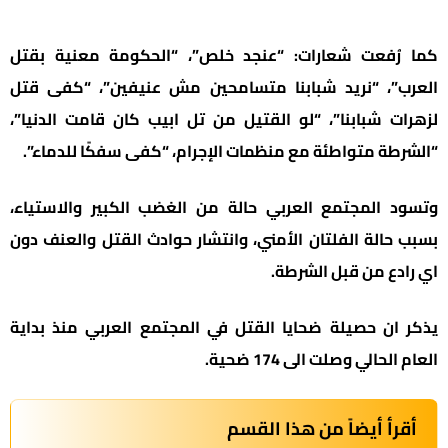
كما رُفعت شعارات: “عنجد خلص”، “الحكومة معنية بقتل
العرب”، “نريد شبابنا متسامحين مش عنيفين”، “كفى قتل
لزهرات شبابنا”، “لو القتيل من تل ابيب كان قامت الدنيا”،
“الشرطة متواطئة مع منظمات الإجرام، “كفى سفكًا للدماء”.
وتسود المجتمع العربي حالة من الغضب الكبير والاستياء،
بسبب حالة الفلتان الأمني، وانتشار حوادث القتل والعنف دون
اي رادع من قبل الشرطة.
يذكر ان حصيلة ضحايا القتل في المجتمع العربي منذ بداية
العام الحالي وصلت الى 174 ضحية.
أقرأ أيضاً من هذا القسم