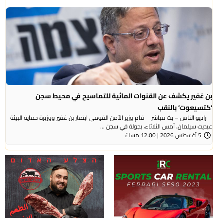
بن غفير يكشف عن القنوات المائية للتماسيح في محيط سجن
‘كتسيعوت‘ بالنقب
راديو الناس – بث مباشر قام وزير الأمن القومي ايتمار بن غفير ووزيرة حماية البيئة
عيديت سيلمان، أمس الثلاثاء، بجولة في سجن ...
5 أغسطس 2026 | 12:00 مساءً