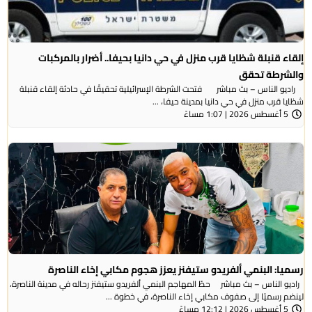
إلقاء قنبلة شظايا قرب منزل في حي دانيا بحيفا.. أضرار بالمركبات
والشرطة تحقق
راديو الناس – بث مباشر فتحت الشرطة الإسرائيلية تحقيقًا في حادثة إلقاء قنبلة
شظايا قرب منزل في حي دانيا بمدينة حيفا، ...
5 أغسطس 2026 | 1:07 مساءً
رسميا: البنمي ألفريدو ستيفنز يعزز هجوم مكابي إخاء الناصرة
راديو الناس – بث مباشر حطّ المهاجم البنمي ألفريدو ستيفنز رحاله في مدينة الناصرة،
لينضم رسميًا إلى صفوف مكابي إخاء الناصرة، في خطوة ...
5 أغسطس 2026 | 12:12 مساءً