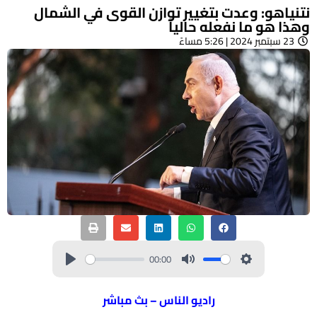
نتنياهو: وعدت بتغيير توازن القوى في الشمال
وهذا هو ما نفعله حالياً
23 سبتمبر 2024 | 5:26 مساءً
00:00
راديو الناس – بث مباشر