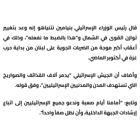
قال رئيس الوزراء الإسرائيلي بنيامين نتنياهو إنه وعد بتغيير
توازن القوى في الشمال و”هذا بالضبط ما نفعله”، وذلك في
أعقاب أكبر موجة من الضربات الجوية على لبنان من بداية حرب
غزة في أكتوبر الماضي.
وأضاف أن الجيش الإسرائيلي “يدمر آلاف القذائف والصواريخ
التي تستهدف المدن والمدنيين الإسرائيليين”، وفق قوله.
وتابع: “أمامنا أيام صعبة وندعو جميع الإسرائيليين إلى اتباع
إرشادات الجبهة الداخلية، وأن نظل صفاً واحداً”.