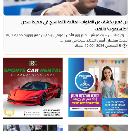
بن غفير يكشف عن القنوات المائية للتماسيح في محيط سجن
‘كتسيعوت‘ بالنقب
راديو الناس – بث مباشر قام وزير الأمن القومي ايتمار بن غفير ووزيرة حماية البيئة
عيديت سيلمان، أمس الثلاثاء، بجولة في سجن ...
5 أغسطس 2026 | 12:00 مساءً