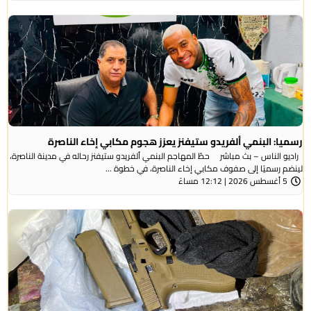
رسميا: البنمي ألفريدو ستيفنز يعزز هجوم مكابي إخاء الناصرة
راديو الناس – بث مباشر حطّ المهاجم البنمي ألفريدو ستيفنز رحاله في مدينة الناصرة،
لينضم رسميًا إلى صفوف مكابي إخاء الناصرة، في خطوة ...
5 أغسطس 2026 | 12:12 مساءً