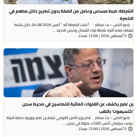
الشرطة: ضبط مسدس وعامل من الضفة بدون تصريح داخل مطعم في
الناصرة
راديو الناس – بث مباشر أعلنت الشرطة أنه ” أمس 04.08.2026، خلال نشاط
مشترك نفذه أفراد شرطة لواء الشمال وحرس الحدود ...
5 أغسطس 2026 | 12:06 مساءً
بن غفير يكشف عن القنوات المائية للتماسيح في محيط سجن
‘كتسيعوت‘ بالنقب
راديو الناس – بث مباشر قام وزير الأمن القومي ايتمار بن غفير ووزيرة حماية البيئة
عيديت سيلمان، أمس الثلاثاء، بجولة في سجن ...
5 أغسطس 2026 | 12:00 مساءً