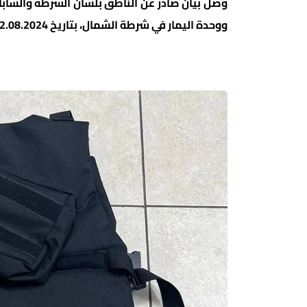
وصل بيان صادر عن الناطق بلسان الشرطة والشابا
ووحدة اليمار في شرطة الشمال، بتاريخ 12.08.2024، اعتقل شاب (23 عامًا) من عرابة في الجليل، للتحقيق معه.