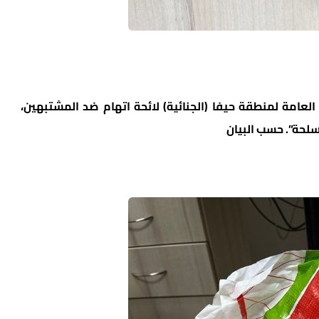
يخ 22.09.2024 قدمت النيابة العامة لمنطقة حيفا (الجنائية) لائحة اتهام ضد المشتبهين،
سلحة”. حسب البيان