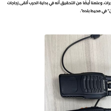
. وعلمنا أيضًا من التحقيق أنه في بداية الحرب ألقى زجاجات
” في محيط بلده”.