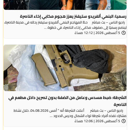
رسميا: البنمي ألفريدو ستيفنز يعزز هجوم مكابي إخاء الناصرة
راديو الناس – بث مباشر حطّ المهاجم البنمي ألفريدو ستيفنز رحاله في مدينة الناصرة،
لينضم رسميًا إلى صفوف مكابي إخاء الناصرة، في خطوة ...
5 أغسطس 2026 | 12:12 مساءً
الشرطة: ضبط مسدس وعامل من الضفة بدون تصريح داخل مطعم في
الناصرة
راديو الناس – بث مباشر أعلنت الشرطة أنه ” أمس 04.08.2026، خلال نشاط
مشترك نفذه أفراد شرطة لواء الشمال وحرس الحدود ...
5 أغسطس 2026 | 12:06 مساءً