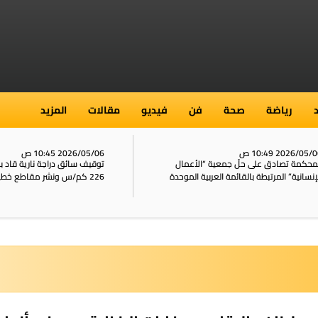
رياضة
صحة
فن
فيديو
مقالات
المزيد
2026/05/ 10:49 ص
2026/05/06 10:45 ص
محكمة تصادق على حلّ جمعية “الأعمال
توقيف سائق دراجة نارية قاد 
إنسانية” المرتبطة بالقائمة العربية الموحدة
226 كم/س ونشر مقاطع خطيرة على الشبكات