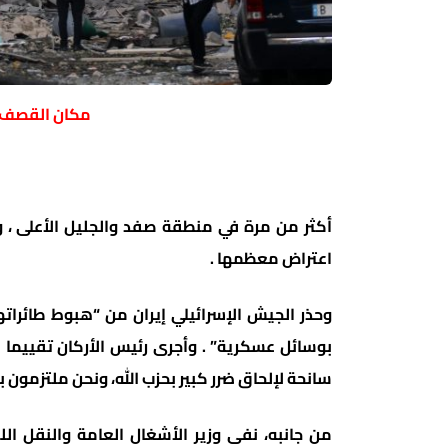
مكان القصف با
أكثر من مرة في منطقة صفد والجليل الأعلى ، وأ
اعتراض معظمها .
وحذر الجيش الإسرائيلي إيران من “هبوط طائراته
بوسائل عسكرية” . وأجرى رئيس الأركان تقييما ل
سانحة لإلحاق ضرر كبير بحزب الله، ونحن ملتزمون ب
من جانبه، نفى وزير الأشغال العامة والنقل الل