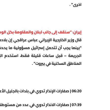
اخرى” .
إيران: “سنقف إلى جانب لبنان والمقاومة بكل الو
قال وزير الخارجية الإيراني عباس عراقجي إن بلاد
“بينما يجب أن تتحمل إسرائيل مسؤولية ما يحدث 
الجريمة – قبل ساعات قليلة فقط، استخدم الإس
المناطق السكنية في بيروت” .
06:20 | صفارات الإنذار تدوي في بلدات بالجليل الأعلى
07:39 | صفارات الانذار تدوي في عدد من مستوطنات الضفة الغربية