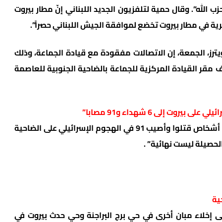
 الله”. وقال حمية لتلفزيون الجديد اللبناني إنّ مطار بيروت
رية في مطار بيروت تخضع لموافقة الجيش اللبناني حصراً”.
ترز، الجمعة، إن الاتصالات مفقودة مع قيادة الجماعة، وذلك
مقر القيادة المركزية للجماعة بالضاحية الجنوبية للعاصمة
وت إلى 6 شهداء و91 مصابا”
قالت وزارة الصحة اللبنانية إن “ما لا يقل عن ستة أشخاص قتلوا وأصيب 91 في الهجوم الإسرائيلي على الضاحية
لحصيلة ليست نهائية” .
ية
لى إخلاء مبان أخرى في حي برج البراجنة وحي حدث بيروت في