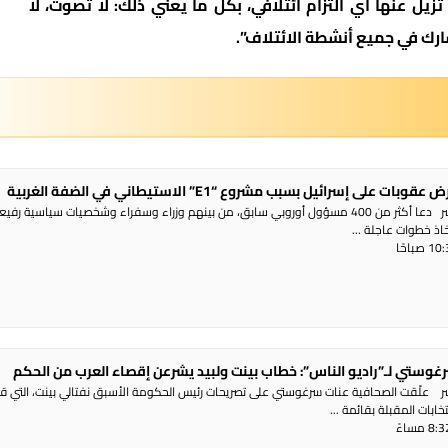
ل عنها أي التزام ائتلافي، بكل ما يعني ذلك: لا تصوت، لا
ارك في جميع أنشطة الائتلاف”.
 على إسرائيل بسبب مشروع “E1” الاستيطاني في الضفة الغربية
راديو الناس – بث مباشر دعا أكثر من 400 مسؤول أوروبي سابق، من بينهم وزراء وسفراء وشخصيات سياسية رفي
تخاذ خطوات عاجلة ...
غوستي لـ”راديو الناس”: خطاب بينت ولبيد يشرعن إقصاء العرب من الحكم
شر علّقت الصحافية عنات سرغوستي على تصريحات رئيس الحكومة الأسبق نفتالي بينت، التي ق
ابات المقبلة بقائمة ...