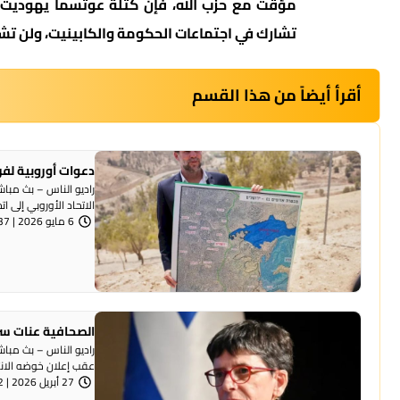
مؤقت مع حزب الله، فإن كتلة عوتسما يهوديت تزي
تشارك في اجتماعات الحكومة والكابينيت، ولن تش
أقرأ أيضاً من هذا القسم
دعوات أوروبية لفرض عقوبات
الاتحاد الأوروبي إلى ا
6 مايو 2026 | 10:37 صباحًا
الصحافية عنات سر
راديو الناس – بث مبا
عقب إعلان خوضه الانتخ
27 أبريل 2026 | 8:32 مساءً