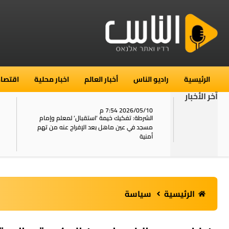
الرئيسية
راديو الناس
أخبار العالم
اخبار محلية
اقتصاد
آخر الأخبار
2026/05/10 7:54 م
06
استنفار في حي الطور بالقدس بعد الإبلاغ عن 16
الشرطة: تفكيك خيمة ‘استقبال‘ لمعلم وإمام
ال
يل
مسجد في عين ماهل بعد الإفراج عنه من تهم
ال
أمنية
الرئيسية
سياسة