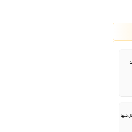
عة،
ال فيها