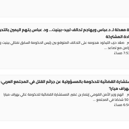
 معدلة لـ د.عباس ويهاجم تحالف لبيد–بينيت… ود. عباس يتهم اليمين بالتح
ادة المشتركة
شر صعّد حزب الليكود هجومه على التحالف المتوقع بين رئيس الحكومة السابق نفتالي بينيت و
تزامن مع تصاعد ...
تشارة القضائية للحكومة بالمسؤولية عن جرائم القتل في المجتمع العربي: 
هراف ميارا‘
ر اتهم وزير الأمن القومي إيتمار بن غفير، المستشارة القضائية للحكومة غالي بهراف ميارا