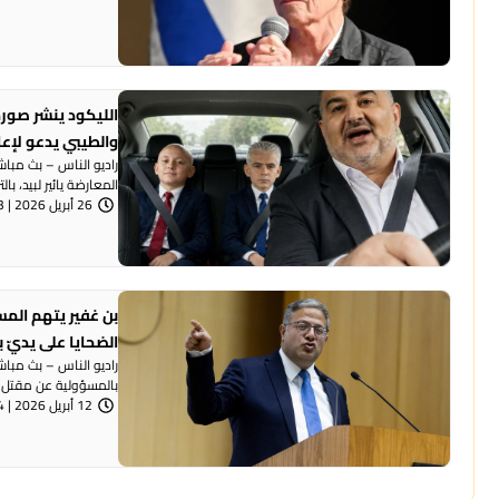
الليكود ينشر صورة
والطيبي يدعو لإع
راديو الناس – بث مبا
المعارضة يائير لبيد، بال
26 أبريل 2026 | 7:53 مساءً
بن غفير يتهم المس
الضحايا على يديّ ب
راديو الناس – بث مباش
بالمسؤولية عن مقتل 50 شخصًا في المجتمع ...
12 أبريل 2026 | 6:54 مساءً