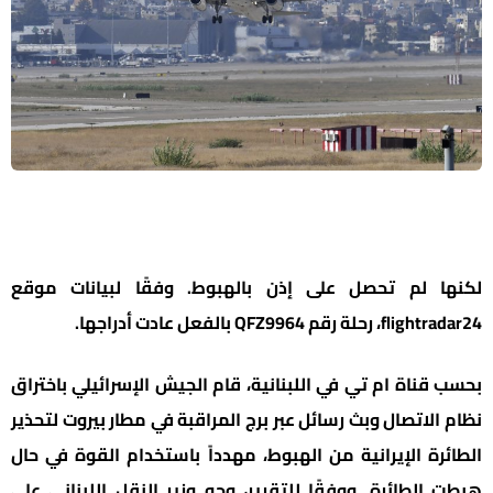
لكنها لم تحصل على إذن بالهبوط. وفقًا لبيانات موقع
flightradar24، رحلة رقم QFZ9964 بالفعل عادت أدراجها.
بحسب قناة ام تي في اللبنانية، قام الجيش الإسرائيلي باختراق
نظام الاتصال وبث رسائل عبر برج المراقبة في مطار بيروت لتحذير
الطائرة الإيرانية من الهبوط، مهدداً باستخدام القوة في حال
هبطت الطائرة. ووفقًا للتقرير، وجه وزير النقل اللبناني علي